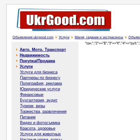
Объявления ukrgood.com
Услуги
Магия, гадание и экстрасенсы
Объявл
"грн.","2"=>"$","3"=>"€","4"=>"руб.",
Авто. Мото. Транспорт
Недвижимость
Покупка/Продажа
Услуги
Услуги для бизнеса
Партнеры по бизнесу
Полиграфия, реклама
Юридические услуги
Финансовые
Бухгалтерия, аудит
Туризм, визы
Торжества, развлечения
Питание
Видео и фотосъемка
Красота, здоровье
Услуги для животных
Частные уроки, курсы