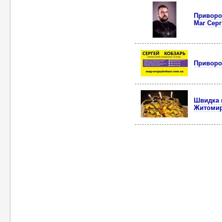
Приворот
Маг Серг
Приворот
Швидка м
Житомир