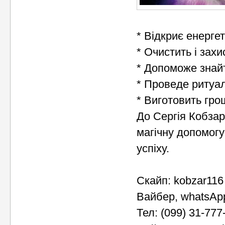
* Відкриє енерге
* Очистить і захи
* Допоможе знайт
* Проведе ритуал
* Виготовить гро
До Сергія Кобза
магічну допомогу
успіху.
Скайп: kobzar116
Вайбер, whatsAp
Тел: (099) 31-777