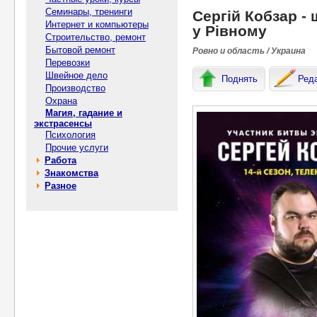
Семинары, тренинги
Сергій Кобзар -
Интернет и компьютеры
у Рівному
Строительство, ремонт
Бытовой ремонт
Ровно и область / Украина
Перевозки
Швейное дело
Поднять
Ред
Производство
Охрана
Магия, гадание и
экстрасенсы
Психология
Прочие услуги
Работа
Знакомства
Разное