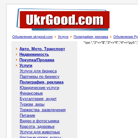
Объявления ukrgood.com
Услуги
Полиграфия, реклама
Объявление Ру
"грн.","2"=>"$","3"=>"€","4"=>"руб.",
Авто. Мото. Транспорт
Недвижимость
Покупка/Продажа
Услуги
Услуги для бизнеса
Партнеры по бизнесу
Полиграфия, реклама
Юридические услуги
Финансовые
Бухгалтерия, аудит
Туризм, визы
Торжества, развлечения
Питание
Видео и фотосъемка
Красота, здоровье
Услуги для животных
Частные уроки, курсы