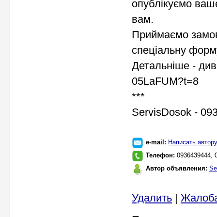
опублікуємо ваш
вам.
Приймаємо замов
спеціальну форму
Детальніше - диві
05LaFUM?t=8
***
ServisDosok - 093
e-mail:
Написать автор
Телефон:
0936439444, 
Автор объявления:
Se
Удалить
|
Жалоб