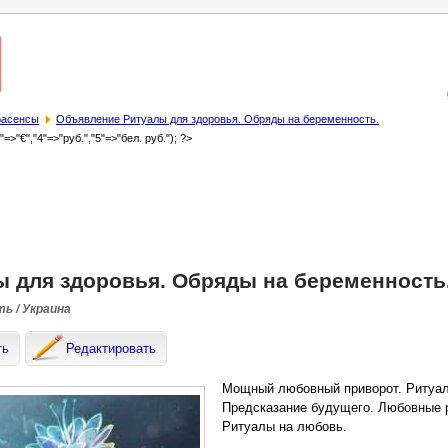
трасенсы
Объявление Ритуалы для здоровья. Обряды на беременность.
3"=>"€","4"=>"руб.","5"=>"бел. руб."); ?>
ы для здоровья. Обряды на беременность
ть / Украина
ть
Редактировать
Мощный любовный приворот. Ритуал
Предсказание будущего. Любовные 
Ритуалы на любовь.