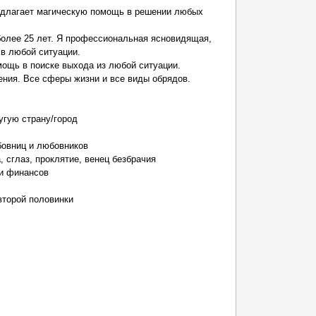
редлагает магическую помощь в решении любых
олее 25 лет. Я профессиональная ясновидящая,
 в любой ситуации.
ощь в поиске выхода из любой ситуации.
ения. Все сферы жизни и все виды обрядов.
ругую страну/город
бовниц и любовников
, сглаз, проклятие, венец безбрачия
 и финансов
 второй половинки