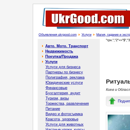
Объявления ukrgood.com
Услуги
Магия, гадание и экс
"грн.","2"=>"$","
Авто. Мото. Транспорт
Недвижимость
Покупка/Продажа
Услуги
Услуги для бизнеса
Партнеры по бизнесу
Полиграфия, реклама
Ритуал
Юридические услуги
Финансовые
Киев и Облас
Бухгалтерия, аудит
Туризм, визы
Подня
Торжества, развлечения
Питание
Видео и фотосъемка
Красота, здоровье
Услуги для животных
Частные уроки, курсы