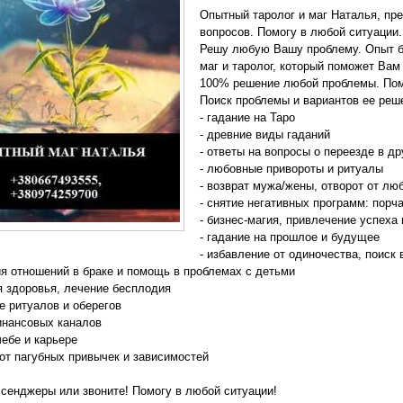
Опытный таролог и маг Наталья, п
вопросов. Помогу в любой ситуации.
Решу любую Вашу проблему. Опыт б
маг и таролог, который поможет Вам
100% решение любой проблемы. Пом
Поиск проблемы и вариантов ее реш
- гадание на Таро
- древние виды гаданий
- ответы на вопросы о переезде в д
- любовные привороты и ритуалы
- возврат мужа/жены, отворот от лю
- снятие негативных программ: порча
- бизнес-магия, привлечение успеха
- гадание на прошлое и будущее
- избавление от одиночества, поиск
ия отношений в браке и помощь в проблемах с детьми
я здоровья, лечение бесплодия
ие ритуалов и оберегов
инансовых каналов
чебе и карьере
 от пагубных привычек и зависимостей
сенджеры или звоните! Помогу в любой ситуации!