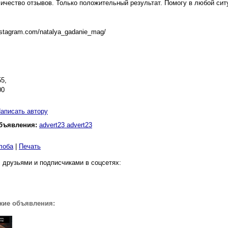
ичество отзывов. Только положительный результат. Помогу в любой сит
nstagram.com/natalya_gadanie_mag/
5,
00
аписать автору
бъявления:
advert23 advert23
лоба
|
Печать
 друзьями и подписчиками в соцсетях:
жие объявления: