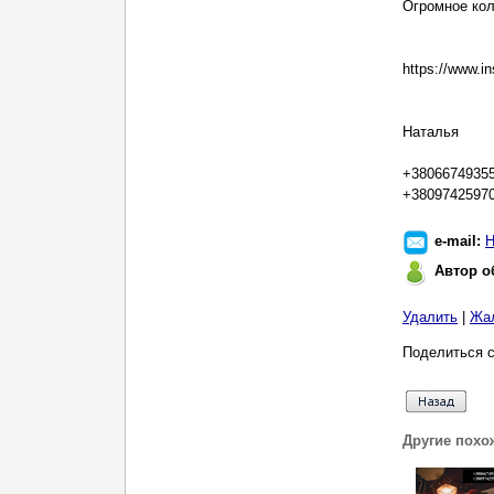
Огромное кол
https://www.i
Наталья
+38066749355
+3809742597
e-mail:
Н
Автор о
Удалить
|
Жа
Поделиться с
Другие похо