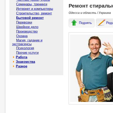
Семинары, тренинги
Ремонт стираль
Интернет и компьютеры
Одесса и область / Украина
Строительство, ремонт
Бытовой ремонт
Перевозки
Поднять
Ред
Швейное дело
Производство
Охрана
Магия, гадание и
экстрасенсы
Психология
Прочие услуги
Работа
Знакомства
Разное