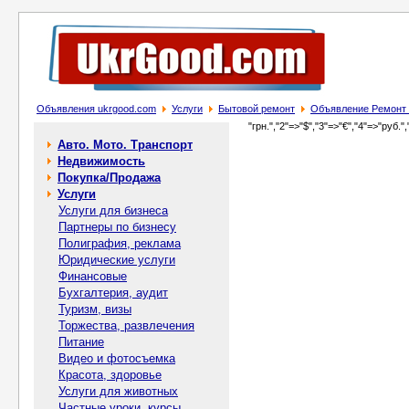
Объявления ukrgood.com
Услуги
Бытовой ремонт
Объявление Ремонт 
"грн.","2"=>"$","3"=>"€","4"=>"руб.",
Авто. Мото. Транспорт
Недвижимость
Покупка/Продажа
Услуги
Услуги для бизнеса
Партнеры по бизнесу
Полиграфия, реклама
Юридические услуги
Финансовые
Бухгалтерия, аудит
Туризм, визы
Торжества, развлечения
Питание
Видео и фотосъемка
Красота, здоровье
Услуги для животных
Частные уроки, курсы