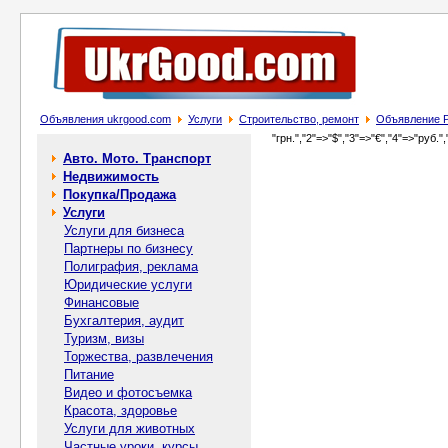
Объявления ukrgood.com
Услуги
Строительство, ремонт
Объявление Р
"грн.","2"=>"$","3"=>"€","4"=>"руб.",
Авто. Мото. Транспорт
Недвижимость
Покупка/Продажа
Услуги
Услуги для бизнеса
Партнеры по бизнесу
Полиграфия, реклама
Юридические услуги
Финансовые
Бухгалтерия, аудит
Туризм, визы
Торжества, развлечения
Питание
Видео и фотосъемка
Красота, здоровье
Услуги для животных
Частные уроки, курсы