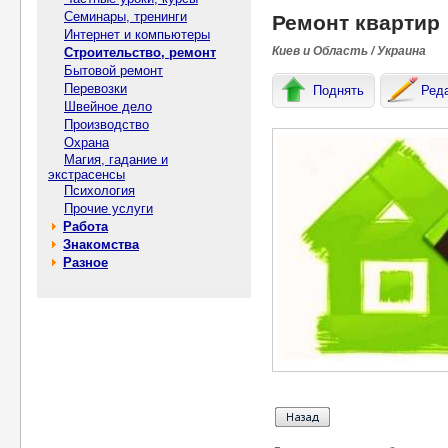
Семинары, тренинги
Ремонт квартир
Интернет и компьютеры
Киев и Область / Украина
Строительство, ремонт
Бытовой ремонт
Перевозки
Поднять
Ред
Швейное дело
Производство
Охрана
Магия, гадание и
экстрасенсы
Психология
Прочие услуги
Работа
Знакомства
Разное