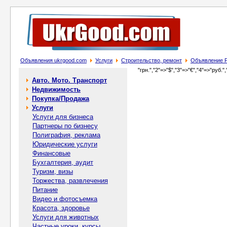
Объявления ukrgood.com
Услуги
Строительство, ремонт
Объявление Р
"грн.","2"=>"$","3"=>"€","4"=>"руб.",
Авто. Мото. Транспорт
Недвижимость
Покупка/Продажа
Услуги
Услуги для бизнеса
Партнеры по бизнесу
Полиграфия, реклама
Юридические услуги
Финансовые
Бухгалтерия, аудит
Туризм, визы
Торжества, развлечения
Питание
Видео и фотосъемка
Красота, здоровье
Услуги для животных
Частные уроки, курсы