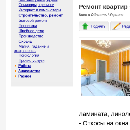
Семинары, тренинги
Ремонт квартир
Интернет и компьютеры
Киев и Область / Украина
Строительство, ремонт
Бытовой ремонт
Перевозки
Поднять
Ред
Швейное дело
Производство
Охрана
Магия, гадание и
экстрасенсы
Психология
Прочие услуги
Работа
Знакомства
Разное
ламината, линол
- Откосы на окна