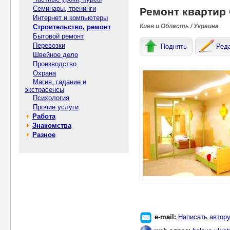
Семинары, тренинги
Ремонт квартир
Интернет и компьютеры
Киев и Область / Украина
Строительство, ремонт
Бытовой ремонт
Перевозки
Поднять
Ред
Швейное дело
Производство
Охрана
Магия, гадание и
экстрасенсы
Психология
Прочие услуги
Работа
Знакомства
Разное
e-mail:
Написать автор