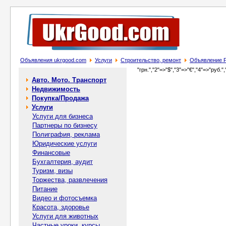
Объявления ukrgood.com
Услуги
Строительство, ремонт
Объявление Р
"грн.","2"=>"$","3"=>"€","4"=>"руб.",
Авто. Мото. Транспорт
Недвижимость
Покупка/Продажа
Услуги
Услуги для бизнеса
Партнеры по бизнесу
Полиграфия, реклама
Юридические услуги
Финансовые
Бухгалтерия, аудит
Туризм, визы
Торжества, развлечения
Питание
Видео и фотосъемка
Красота, здоровье
Услуги для животных
Частные уроки, курсы