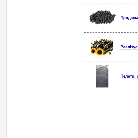
Продаєм
Реалізує
Пелети,