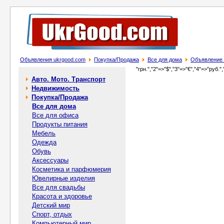
Объявления ukrgood.com
Покупка/Продажа
Все для дома
Объявление 
"грн.","2"=>"$","3"=>"€","4"=>"руб.",
Авто. Мото. Транспорт
Недвижимость
Покупка/Продажа
Все для дома
Все для офиса
Продукты питания
Мебель
Одежда
Обувь
Аксессуары
Косметика и парфюмерия
Ювелирные изделия
Все для свадьбы
Красота и здоровье
Детский мир
Спорт, отдых
Компьютерный мир