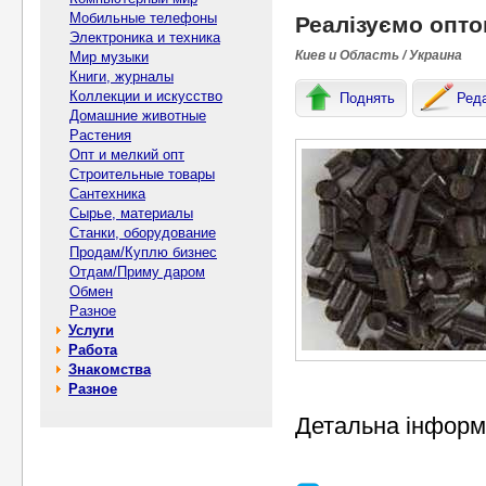
Мобильные телефоны
Реалізуємо опто
Электроника и техника
Киев и Область / Украина
Мир музыки
Книги, журналы
Коллекции и искусство
Поднять
Ред
Домашние животные
Растения
Опт и мелкий опт
Строительные товары
Сантехника
Сырье, материалы
Станки, оборудование
Продам/Куплю бизнес
Отдам/Приму даром
Обмен
Разное
Услуги
Работа
Знакомства
Разное
Детальна інформа