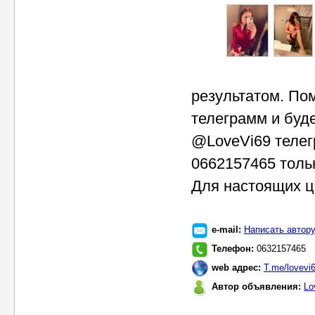
результатом. Пом
телеграмм и буд
@LoveVi69 теле
0662157465 толь
Для настоящих ц
e-mail:
Написать автор
Телефон:
0632157465
web адрес:
T.me/lovevi
Автор объявления:
Lo