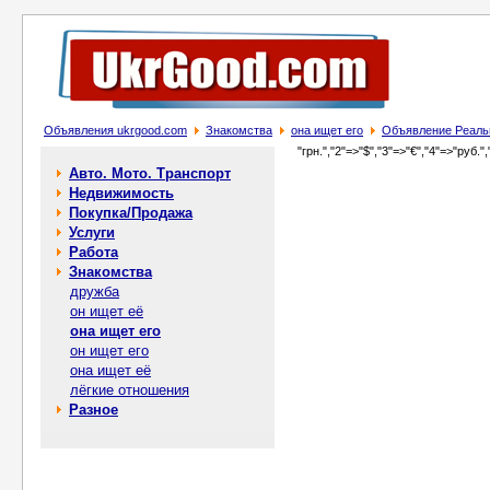
Объявления ukrgood.com
Знакомства
она ищет его
Объявление Реальн
"грн.","2"=>"$","3"=>"€","4"=>"руб.",
Авто. Мото. Транспорт
Недвижимость
Покупка/Продажа
Услуги
Работа
Знакомства
дружба
он ищет её
она ищет его
он ищет его
она ищет её
лёгкие отношения
Разное