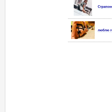
Страпон
люблю го