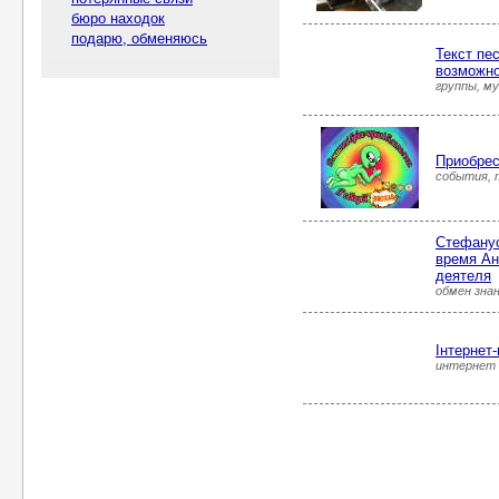
бюро находок
подарю, обменяюсь
Текст пес
возможно
группы, му
Пpиoбpec
события, 
Стефанус
время Ан
деятеля
обмен знан
Інтернет
интернет 