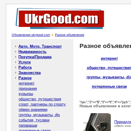
Объявления ukrgood.com
Разное объявления
Разное объявле
Авто. Мото. Транспорт
Недвижимость
Покупка/Продажа
интернет
Услуги
Работа
общество, путешестви
Знакомства
группы, музыканты, dj
Разное
интернет
потерянные связи
признания
курьезы
общество, путешествия
"грн.","2"=>"$","3"=>"€","4"=>"руб.",
спорт, партнеры по спорту
Новые объявления в катег
обмен знаниями
группы, музыканты, djs
события, тусовки
Принадле
папарацци
обмен знан
потерянные связи