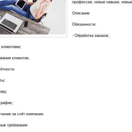
профессии, новые навыки, новые
Описание
Обязанности:
- Обработка заказов;
с клиентами;
ование клиентов;
чётности.
ты:
ому;
график;
учение за счёт компании.
ные требования