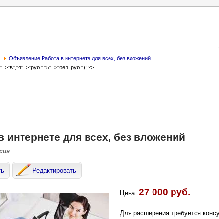
й
Объявление Работа в интернете для всех, без вложений
3"=>"€","4"=>"руб.","5"=>"бел. руб."); ?>
в интернете для всех, без вложений
ссия
ть
Редактировать
27 000 руб.
Цена:
Для расширения требуется консул