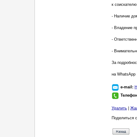
к соискателю
- Наличие до
- Владение п
- Ответствен
- Внимательн
За подробнос
на WhatsApp
e-mail:
Н
Телефо
Удалить
|
Жа
Поделиться с