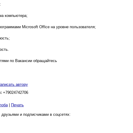
:
ма компьютера;
рограммами Microsoft Office на уровне пользователя;
ность;
ость.
тями по Вакансии обращайтесь
аписать автору
н:
+79024742706
лоба
|
Печать
 друзьями и подписчиками в соцсетях: