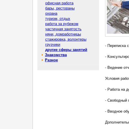
офисная работа
бары, рестораны
охрана
туризм, отдых
работа за рубежом
частичная занятость
няни, домработницы
стажировка, волонтеры
грузчики
- Переписка 
другие сферы занятий
Знакомства
- Консультир
Разное
- Ведение от
Условия рабо
- Работа на д
- Свободный 
- Вводное об
Дополнитель