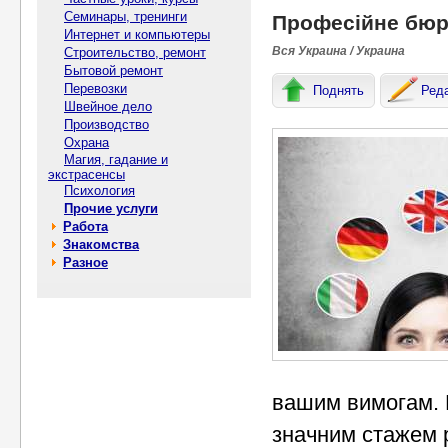
Семинары, тренинги
Професійне бюр
Интернет и компьютеры
Вся Украина / Украина
Строительство, ремонт
Бытовой ремонт
Перевозки
Поднять
Ред
Швейное дело
Производство
Охрана
Магия, гадание и
экстрасенсы
Психология
Прочие услуги
Работа
Знакомства
Разное
вашим вимогам. 
значним стажем р