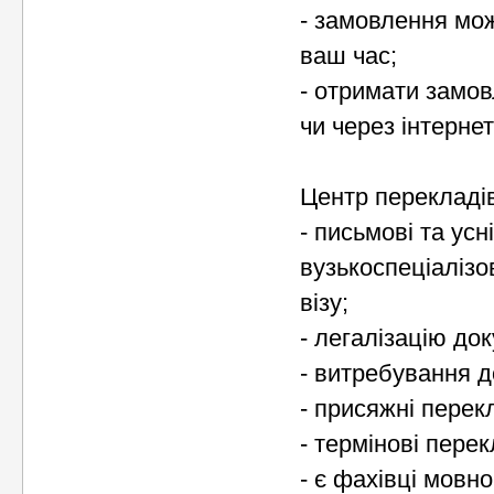
- замовлення мож
ваш час;
- отримати замов
чи через інтернет
Центр перекладів
- письмові та ус
вузькоспеціалізо
візу;
- легалізацію док
- витребування д
- присяжні перек
- термінові пере
- є фахівці мовн