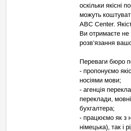
оскільки якісні п
можуть коштуват
ABC Center. Якіс
Ви отримаєте не 
розв’язання вашо
Переваги бюро пе
- пропонуємо які
носіями мови;
- агенція перекл
переклади, мовні
бухгалтера;
- працюємо як з 
німецька), так і р