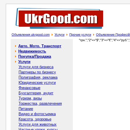
Объявления ukrgood.com
Услуги
Прочие услуги
Объявление Професійн
"грн.","2"=>"$","3"=>"€","4"=>"руб.",
Авто. Мото. Транспорт
Недвижимость
Покупка/Продажа
Услуги
Услуги для бизнеса
Партнеры по бизнесу
Полиграфия, реклама
Юридические услуги
Финансовые
Бухгалтерия, аудит
Туризм, визы
Торжества, развлечения
Питание
Видео и фотосъемка
Красота, здоровье
Услуги для животных
Частные уроки, курсы