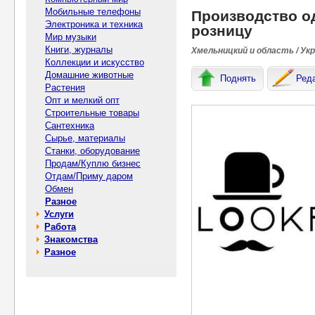
Мобильные телефоны
Производство о
Электроника и техника
розницу
Мир музыки
Книги, журналы
Хмельницкий и область / Ук
Коллекции и искусство
Домашние животные
Поднять
Ред
Растения
Опт и мелкий опт
Строительные товары
Сантехника
Сырье, материалы
Станки, оборудование
Продам/Куплю бизнес
Отдам/Приму даром
Обмен
Разное
Услуги
Работа
Знакомства
Разное