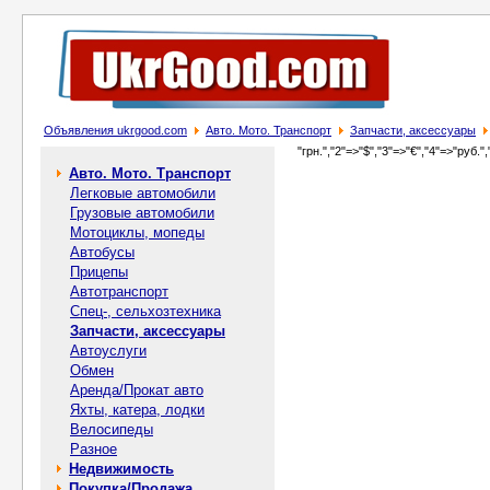
Объявления ukrgood.com
Авто. Мото. Транспорт
Запчасти, аксессуары
"грн.","2"=>"$","3"=>"€","4"=>"руб.",
Авто. Мото. Транспорт
Легковые автомобили
Грузовые автомобили
Мотоциклы, мопеды
Автобусы
Прицепы
Автотранспорт
Спец-, cельхозтехника
Запчасти, аксессуары
Автоуслуги
Обмен
Аренда/Прокат авто
Яхты, катера, лодки
Велосипеды
Разное
Недвижимость
Покупка/Продажа