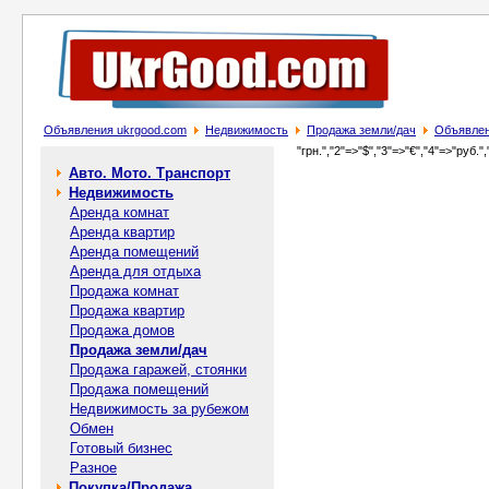
Объявления ukrgood.com
Недвижимость
Продажа земли/дач
Объявлен
"грн.","2"=>"$","3"=>"€","4"=>"руб.",
Авто. Мото. Транспорт
Недвижимость
Аренда комнат
Аренда квартир
Аренда помещений
Аренда для отдыха
Продажа комнат
Продажа квартир
Продажа домов
Продажа земли/дач
Продажа гаражей, стоянки
Продажа помещений
Недвижимость за рубежом
Обмен
Готовый бизнес
Разное
Покупка/Продажа