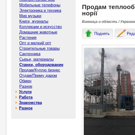
Мобильные телефоны
Продам теплооб
Электроника и техника
норії
Мир музыки
Книги, журналы
Винница и область / Украина
Коллекции и искусство
Домашние животные
Поднять
Ред
Растения
Опт и мелкий опт
Строительные товары
Сантехника
Сырье, материалы
Станки, оборудование
Продам/Куплю бизнес
Отдам/Приму даром
Обмен
Разное
Услуги
Работа
Знакомства
Разное