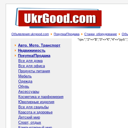
Объявления ukrgood.com
Покупка/Продажа
Станки, оборудование
Объ
"грн.","2"=>"$","3"=>"€","4"=>"руб.",
Авто. Мото. Транспорт
Недвижимость
Покупка/Продажа
Все для дома
Все для офиса
Продукты питания
Мебель
Одежда
Обувь
Аксессуары
Косметика и парфюмерия
Ювелирные изделия
Все для свадьбы
Красота и здоровье
Детский мир
Спорт, отдых
Компьютерный мир