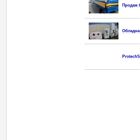
Продаж б
Обладнан
ProtechS