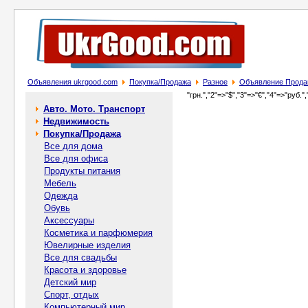
Объявления ukrgood.com
Покупка/Продажа
Разное
Объявление Продам
"грн.","2"=>"$","3"=>"€","4"=>"руб.",
Авто. Мото. Транспорт
Недвижимость
Покупка/Продажа
Все для дома
Все для офиса
Продукты питания
Мебель
Одежда
Обувь
Аксессуары
Косметика и парфюмерия
Ювелирные изделия
Все для свадьбы
Красота и здоровье
Детский мир
Спорт, отдых
Компьютерный мир