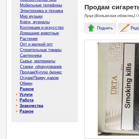
Мобильные телефоны
Продам сигарет
Электроника и техника
Луцк (Волынская область) / 
Мир музыки
Книги, журналы
Коллекции и искусство
Поднять
Ред
Домашние животные
Растения
Опт и мелкий опт
Строительные товары
Сантехника
Сырье, материалы
Станки, оборудование
Продам/Куплю бизнес
Отдам/Приму даром
Обмен
Разное
Услуги
Работа
Знакомства
Разное