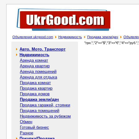
Объявления ukrgood.com
Недвижимость
Продажа земли/дач
Объявлен
"грн.","2"=>"$","3"=>"€","4"=>"руб.",
Авто. Мото. Транспорт
Недвижимость
Аренда комнат
Аренда квартир
Аренда помещений
Аренда для отдыха
Продажа комнат
Продажа квартир
Продажа домов
Продажа земли/дач
Продажа гаражей, стоянки
Продажа помещений
Недвижимость за рубежом
Обмен
Готовый бизнес
Разное
Покупка/Продажа