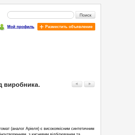
Поиск
Мой профиль
Разместить объявление
д виробника.
омат (аналог Аріеля) є високоякісним синтетичним
ноутворенням, з кисневим відбілювачем та