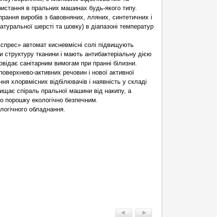
истання в пральних машинах будь-якого типу.
ання виробів з бавовняних, лляних, синтетичних і
натуральної шерсті та шовку) в діапазоні температур
кспрес» автомат кисневмісні солі підвищують
 структуру тканини і мають антибактеріальну дією
овідає санітарним вимогам при пранні білизни.
поверхнево-активних речовин і нової активної
ння хлорвмісних відбілювачів і наявність у складі
хищає спіраль пральної машини від накипу, а
о порошку екологічно безпечним.
ологічного обладнання.