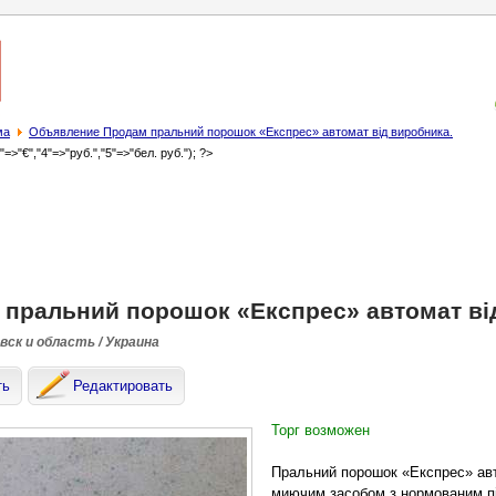
ма
Объявление Продам пральний порошок «Експрес» автомат від виробника.
3"=>"€","4"=>"руб.","5"=>"бел. руб."); ?>
пральний порошок «Експрес» автомат ві
ск и область / Украина
ть
Редактировать
Торг возможен
Пральний порошок «Експрес» авт
миючим засобом з нормованим пі