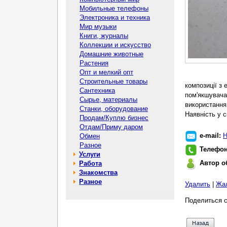
Мобильные телефоны
Электроника и техника
Мир музыки
Книги, журналы
Коллекции и искусство
Домашние животные
Растения
Опт и мелкий опт
Строительные товары
композиції з 
Сантехника
пом'якшувача
Сырье, материалы
використання
Станки, оборудование
Наявність у с
Продам/Куплю бизнес
Отдам/Приму даром
e-mail:
Н
Обмен
Разное
Телефо
Услуги
Автор о
Работа
Знакомства
Разное
Удалить
|
Жа
Поделиться с