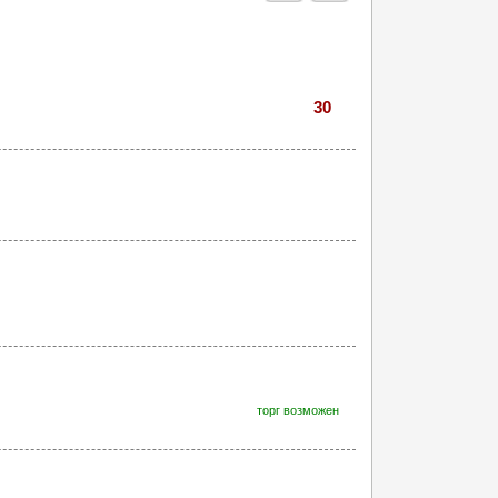
30
торг возможен