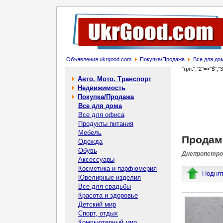
Объявления ukrgood.com
Покупка/Продажа
Все для до
"грн.","2"=>"$","
Авто. Мото. Транспорт
Недвижимость
Покупка/Продажа
Все для дома
Все для офиса
Продукты питания
Мебель
Продам 
Одежда
Обувь
Днепропетров
Аксессуары
Косметика и парфюмерия
Подня
Ювелирные изделия
Все для свадьбы
Красота и здоровье
Детский мир
Спорт, отдых
Компьютерный мир