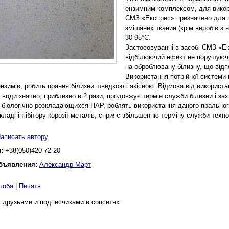
ензимним комплексом, для викор
СМЗ «Експрес» призначено для пр
змішаних тканин (крім виробів з 
30-95°С.
Застосовуванні в засобі СМЗ «Е
відбілюючий ефект не порушуючи
на оброблювану білизну, що відп
Використання потрійної системи 
ензимів, робить прання білизни швидкою і якісною. Відмова від використа
 води значно, приблизно в 2 рази, продовжує термін служби білизни і за
 біологічно-розкладающихся ПАР, роблять використання даного пральног
кладі інгібітору корозії металів, сприяє збільшенню терміну служби техн
аписать автору
н:
+38(050)420-72-20
бъявления:
Александр Март
лоба
|
Печать
 друзьями и подписчиками в соцсетях: