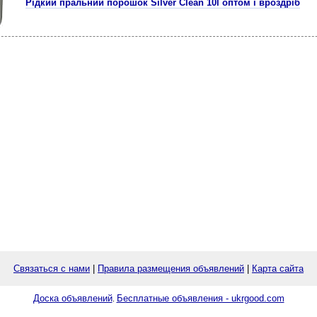
Рідкий пральний порошок Silver Clean 10l оптом і вроздріб
Связаться с нами
|
Правила размещения объявлений
|
Карта сайта
Доска объявлений
Бесплатные объявления - ukrgood.com
.