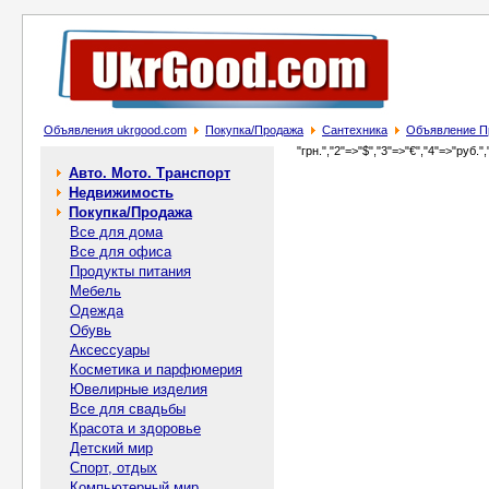
Объявления ukrgood.com
Покупка/Продажа
Сантехника
Объявление Пр
"грн.","2"=>"$","3"=>"€","4"=>"руб.",
Авто. Мото. Транспорт
Недвижимость
Покупка/Продажа
Все для дома
Все для офиса
Продукты питания
Мебель
Одежда
Обувь
Аксессуары
Косметика и парфюмерия
Ювелирные изделия
Все для свадьбы
Красота и здоровье
Детский мир
Спорт, отдых
Компьютерный мир