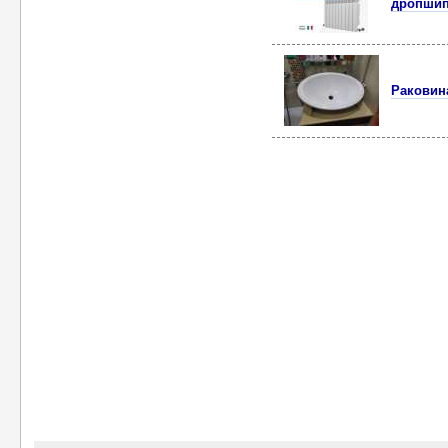
дропшип
Раковина