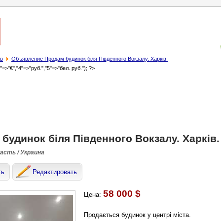
в
Объявление Продам будинок біля Південного Вокзалу. Харків.
3"=>"€","4"=>"руб.","5"=>"бел. руб."); ?>
будинок біля Південного Вокзалу. Харків.
ласть / Украина
ть
Редактировать
58 000 $
Цена:
Продається будинок у центрі міста.