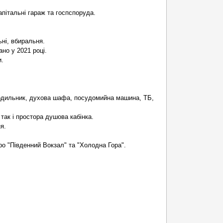
капітальні гараж та госпспоруда.
ьні, вбиральня.
но у 2021 році.
и.
олодильник, духова шафа, посудомийна машина, ТБ,
 так і простора душова кабінка.
я.
ро "Південний Вокзал" та "Холодна Гора".