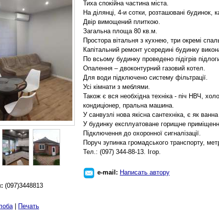
Тиха спокійна частина міста.
На ділянці, 4-и сотки, розташовані будинок, 
Двір вимощений плиткою.
Загальна площа 80 кв.м.
Простора вітальня з кухнею, три окремі спал
Капітальний ремонт усередині будинку викона
По всьому будинку проведено підігрів підлог
Опалення – двоконтурний газовий котел.
Для води підключено систему фільтрації.
Усі кімнати з меблями.
Також є вся необхідна техніка - піч НВЧ, х
кондиціонер, пральна машина.
У санвузлі нова якісна сантехніка, є як ванна
У будинку експлуатоване горищне приміщенн
Підключення до охоронної сигналізації.
Поруч зупинка громадського транспорту, мет
Тел.: (097) 344-88-13. Ігор.
e-mail:
Написать автору
н:
(097)3448813
лоба
|
Печать