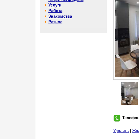
Услуги
Работа
Знакомства
Разное
Телефо
Удалить
|
Жа