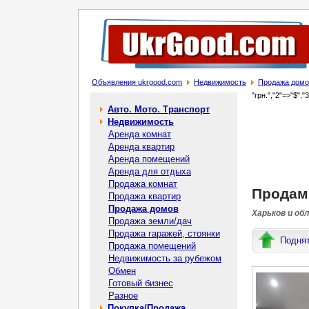
Объявления ukrgood.com
Недвижимость
Продажа домо
"грн.","2"=>"$","
Авто. Мото. Транспорт
Недвижимость
Аренда комнат
Аренда квартир
Аренда помещений
Аренда для отдыха
Продажа комнат
Продам 
Продажа квартир
Продажа домов
Харьков и об
Продажа земли/дач
Продажа гаражей, стоянки
Подня
Продажа помещений
Недвижимость за рубежом
Обмен
Готовый бизнес
Разное
Покупка/Продажа