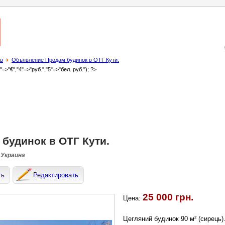
в
Объявление Продам будинок в ОТГ Кути.
3"=>"€","4"=>"руб.","5"=>"бел. руб."); ?>
будинок в ОТГ Кути.
 Украина
ть
Редактировать
25 000 грн.
Цена:
Цегляний будинок 90 м² (сирець).