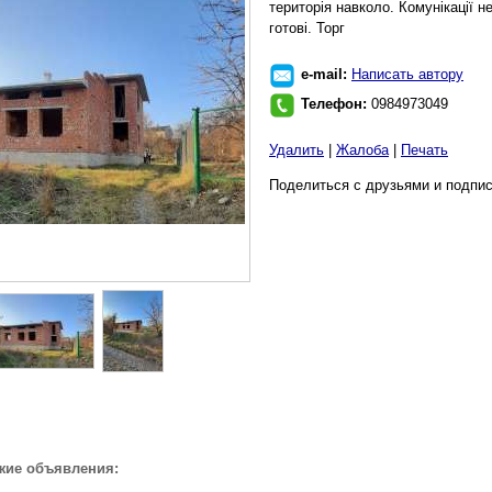
територія навколо. Комунікації н
готові. Торг
e-mail:
Написать автору
Телефон:
0984973049
Удалить
|
Жалоба
|
Печать
Поделиться с друзьями и подпис
жие объявления: