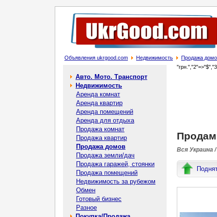
Объявления ukrgood.com
Недвижимость
Продажа домо
"грн.","2"=>"$","
Авто. Мото. Транспорт
Недвижимость
Аренда комнат
Аренда квартир
Аренда помещений
Аренда для отдыха
Продажа комнат
Продам 
Продажа квартир
Продажа домов
Вся Украина /
Продажа земли/дач
Продажа гаражей, стоянки
Подня
Продажа помещений
Недвижимость за рубежом
Обмен
Готовый бизнес
Разное
Покупка/Продажа