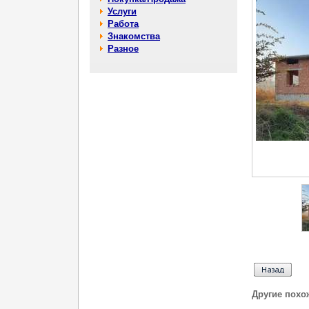
Услуги
Работа
Знакомства
Разное
Другие похо