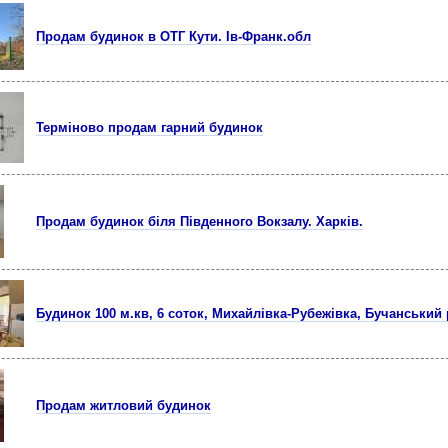
Продам будинок в ОТГ Кути. Ів-Франк.обл
Терміново продам гарний будинок
Продам будинок біля Південного Вокзалу. Харків.
Будинок 100 м.кв, 6 соток, Михайлівка-Рубежівка, Бучанський
Продам житловий будинок