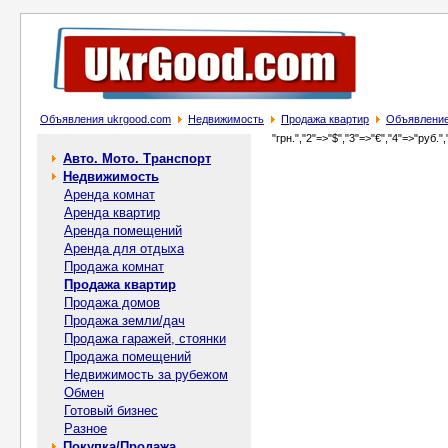
Объявления ukrgood.com
Недвижимость
Продажа квартир
Объявление 
"грн.","2"=>"$","3"=>"€","4"=>"руб.",
Авто. Мото. Транспорт
Недвижимость
Аренда комнат
Аренда квартир
Аренда помещений
Аренда для отдыха
Продажа комнат
Продажа квартир
Продажа домов
Продажа земли/дач
Продажа гаражей, стоянки
Продажа помещений
Недвижимость за рубежом
Обмен
Готовый бизнес
Разное
Покупка/Продажа