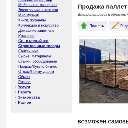
Мобильные телефоны
Продажа паллет
Электроника и техника
Днепропетровск и область /
Мир музыки
Книги, журналы
Коллекции и искусство
Поднять
Ред
Домашние животные
Растения
Опт и мелкий опт
Строительные товары
Сантехника
Сырье, материалы
Станки, оборудование
Продам/Куплю бизнес
Отдам/Приму даром
Обмен
Разное
Услуги
Работа
Знакомства
Разное
возможен самовы