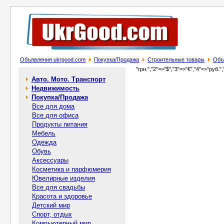
Объявления ukrgood.com
Покупка/Продажа
Строительные товары
Объ
"грн.","2"=>"$","3"=>"€","4"=>"руб.",
Авто. Мото. Транспорт
Недвижимость
Покупка/Продажа
Все для дома
Все для офиса
Продукты питания
Мебель
Одежда
Обувь
Аксессуары
Косметика и парфюмерия
Ювелирные изделия
Все для свадьбы
Красота и здоровье
Детский мир
Спорт, отдых
Компьютерный мир