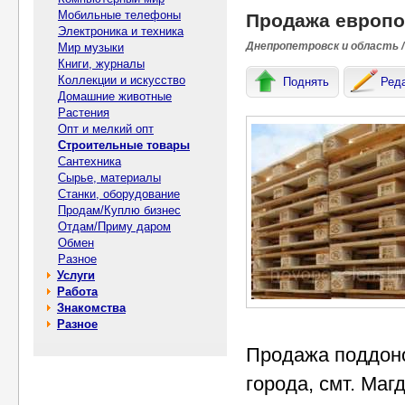
Мобильные телефоны
Продажа европо
Электроника и техника
Днепропетровск и область /
Мир музыки
Книги, журналы
Коллекции и искусство
Поднять
Ред
Домашние животные
Растения
Опт и мелкий опт
Строительные товары
Сантехника
Сырье, материалы
Станки, оборудование
Продам/Куплю бизнес
Отдам/Приму даром
Обмен
Разное
Услуги
Работа
Знакомства
Разное
Продажа поддоно
города, смт. Маг