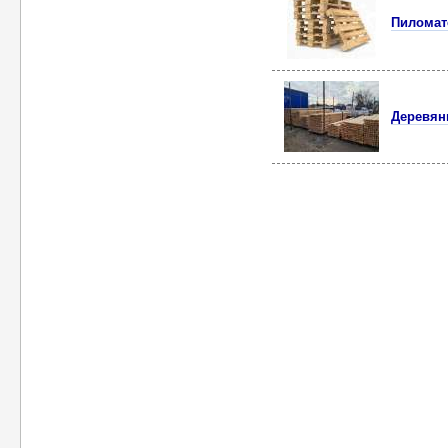
Пиломат
Деревян