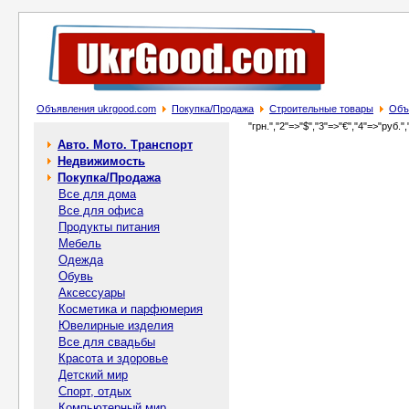
Объявления ukrgood.com
Покупка/Продажа
Строительные товары
Объ
"грн.","2"=>"$","3"=>"€","4"=>"руб.",
Авто. Мото. Транспорт
Недвижимость
Покупка/Продажа
Все для дома
Все для офиса
Продукты питания
Мебель
Одежда
Обувь
Аксессуары
Косметика и парфюмерия
Ювелирные изделия
Все для свадьбы
Красота и здоровье
Детский мир
Спорт, отдых
Компьютерный мир