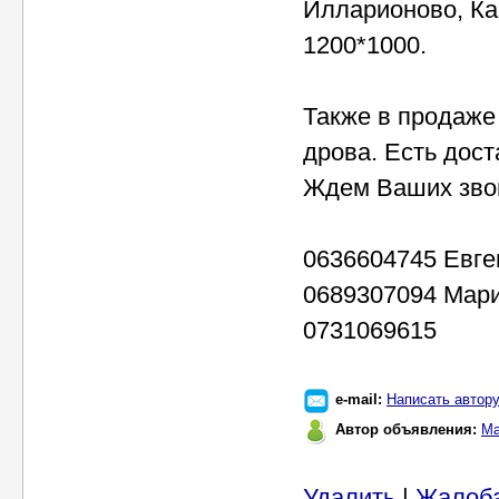
Илларионово, Ка
1200*1000.
Также в продаже
дрова. Есть доста
Ждем Ваших зво
0636604745 Евге
0689307094 Мар
0731069615
e-mail:
Написать автор
Автор объявления:
Ма
Удалить
|
Жалоб