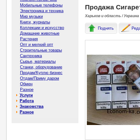
Мобильные телефоны
Продажа Сигарет
Электроника и техника
Харьков и область / Украина
Мир музыки
Книги, журналы
Коллекции и искусство
Поднять
Ред
Домашние животные
Растения
Опт и мелкий опт
Строительные товары
Сантехника
Сырье, материалы
Станки, оборудование
Продам/Куплю бизнес
Отдам/Приму даром
Обмен
Разное
Услуги
Работа
Знакомства
Разное