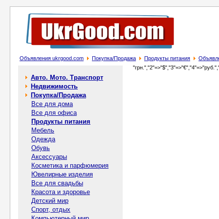
Объявления ukrgood.com
Покупка/Продажа
Продукты питания
Объявле
"грн.","2"=>"$","3"=>"€","4"=>"руб.",
Авто. Мото. Транспорт
Недвижимость
Покупка/Продажа
Все для дома
Все для офиса
Продукты питания
Мебель
Одежда
Обувь
Аксессуары
Косметика и парфюмерия
Ювелирные изделия
Все для свадьбы
Красота и здоровье
Детский мир
Спорт, отдых
Компьютерный мир