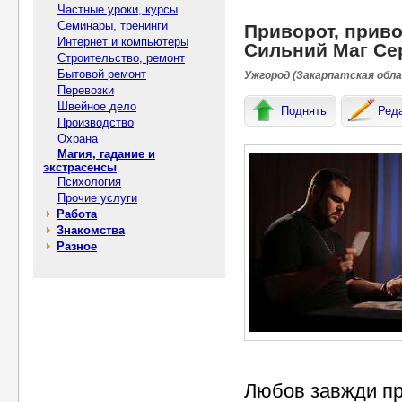
Частные уроки, курсы
Семинары, тренинги
Приворот, привор
Интернет и компьютеры
Сильний Маг Сер
Строительство, ремонт
Бытовой ремонт
Ужгород (Закарпатская обла
Перевозки
Швейное дело
Поднять
Ред
Производство
Охрана
Магия, гадание и
экстрасенсы
Психология
Прочие услуги
Работа
Знакомства
Разное
Любов завжди при