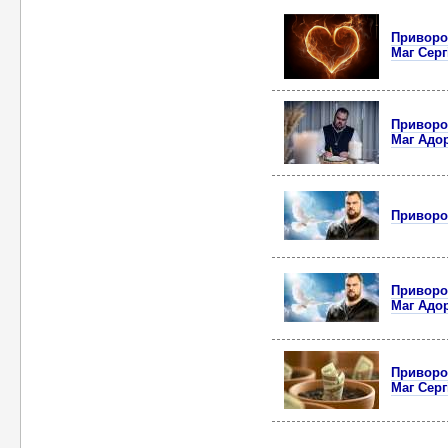
Приворот
Маг Серг
Приворот
Маг Адор
Приворот
Приворот
Маг Адор
Приворот
Маг Серг