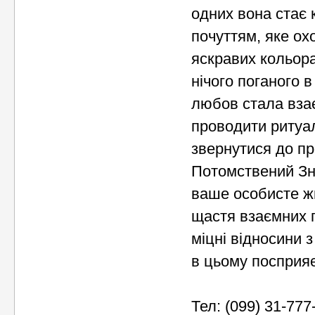
одних вона стає 
почуттям, яке ох
яскравих кольора
нічого поганого 
любов стала вза
проводити ритуал
звернутися до пр
Потомствений Зн
ваше особисте ж
щастя взаємних п
міцні відносини 
в цьому посприяє
Тел: (099) 31-777