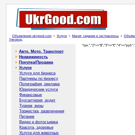
Объявления ukrgood.com
Услуги
Магия, гадание и экстрасенсы
Объявл
Ужгород.
"грн.","2"=>"$","3"=>"€","4"=>"руб.",
Авто. Мото. Транспорт
Недвижимость
Покупка/Продажа
Услуги
Услуги для бизнеса
Партнеры по бизнесу
Полиграфия, реклама
Юридические услуги
Финансовые
Бухгалтерия, аудит
Туризм, визы
Торжества, развлечения
Питание
Видео и фотосъемка
Красота, здоровье
Услуги для животных