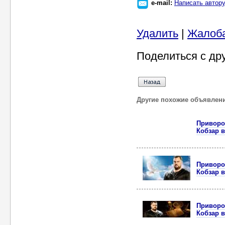
e-mail:
Написать автор
Удалить
|
Жалоб
Поделиться с др
Другие похожие объявлен
Приворот
Кобзар в
Приворот
Кобзар в
Приворот
Кобзар 