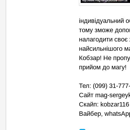
індивідуальний об
тому зможе допом
налагодити своє 
найсильнішого ма
Кобзар! Не пропу
прийом до магу!
Тел: (099) 31-777
Сайт mag-sergey
Скайп: kobzar116
Вайбер, whatsAp