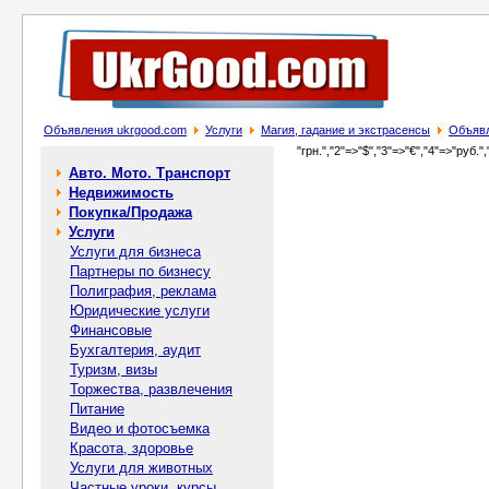
Объявления ukrgood.com
Услуги
Магия, гадание и экстрасенсы
Объявле
"грн.","2"=>"$","3"=>"€","4"=>"руб.",
Авто. Мото. Транспорт
Недвижимость
Покупка/Продажа
Услуги
Услуги для бизнеса
Партнеры по бизнесу
Полиграфия, реклама
Юридические услуги
Финансовые
Бухгалтерия, аудит
Туризм, визы
Торжества, развлечения
Питание
Видео и фотосъемка
Красота, здоровье
Услуги для животных
Частные уроки, курсы