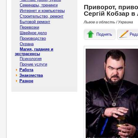
Семинары, тренинги
Приворот, привор
Интернет и компьютеры
Сергій Кобзар в
Строительство, ремонт
Бытовой ремонт
Львов и область / Украина
Перевозки
Швейное дело
Поднять
Ред
Производство
Охрана
Магия, гадание и
экстрасенсы
Психология
Прочие услуги
Работа
Знакомства
Разное