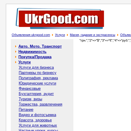
Объявления ukrgood.com
Услуги
Магия, гадание и экстрасенсы
Объявл
"грн.","2"=>"$","3"=>"€","4"=>"руб.",
Авто. Мото. Транспорт
Недвижимость
Покупка/Продажа
Услуги
Услуги для бизнеса
Партнеры по бизнесу
Полиграфия, реклама
Юридические услуги
Финансовые
Бухгалтерия, аудит
Туризм, визы
Торжества, развлечения
Питание
Видео и фотосъемка
Красота, здоровье
Услуги для животных
Частные уроки, курсы