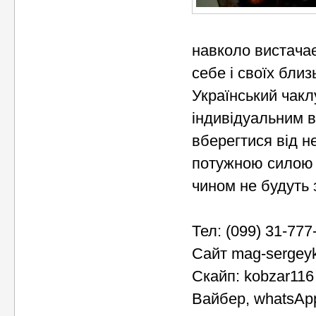
навколо вистачає
себе і своїх близ
Український чакл
індивідуальним в
вберегтися від н
потужною силою і
чином не будуть 
Тел: (099) 31-777
Сайт mag-sergey
Скайп: kobzar116
Вайбер, whatsAp