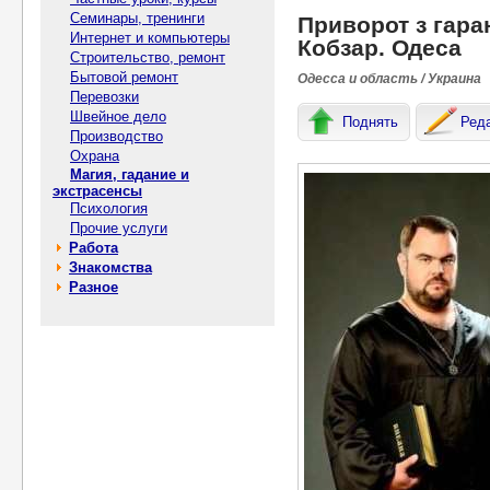
Семинары, тренинги
Приворот з гара
Интернет и компьютеры
Кобзар. Одеса
Строительство, ремонт
Бытовой ремонт
Одесса и область / Украина
Перевозки
Швейное дело
Поднять
Ред
Производство
Охрана
Магия, гадание и
экстрасенсы
Психология
Прочие услуги
Работа
Знакомства
Разное