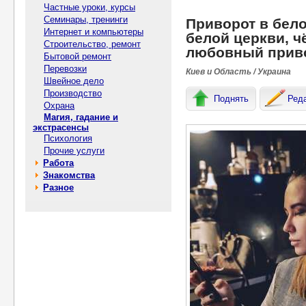
Частные уроки, курсы
Семинары, тренинги
Приворот в бело
Интернет и компьютеры
белой церкви, ч
Строительство, ремонт
любовный прив
Бытовой ремонт
Перевозки
Киев и Область / Украина
Швейное дело
Производство
Поднять
Ред
Охрана
Магия, гадание и
экстрасенсы
Психология
Прочие услуги
Работа
Знакомства
Разное