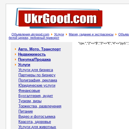
Объявления ukrgood.com
Услуги
Магия, гадание и экстрасенсы
Объявл
белой церкви, любовный приворот
"грн.","2"=>"$","3"=>"€","4"=>"руб.",
Авто. Мото. Транспорт
Недвижимость
Покупка/Продажа
Услуги
Услуги для бизнеса
Партнеры по бизнесу
Полиграфия, реклама
Юридические услуги
Финансовые
Бухгалтерия, аудит
Туризм, визы
Торжества, развлечения
Питание
Видео и фотосъемка
Красота, здоровье
Услуги для животных