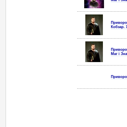
Приворот
Кобзар. 
Приворот
Маг і Зн
Приворот