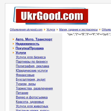
Объявления ukrgood.com
Услуги
Магия, гадание и экстрасенсы
Объявл
"грн.","2"=>"$","3"=>"€","4"=>"руб.",
Авто. Мото. Транспорт
Недвижимость
Покупка/Продажа
Услуги
Услуги для бизнеса
Партнеры по бизнесу
Полиграфия, реклама
Юридические услуги
Финансовые
Бухгалтерия, аудит
Туризм, визы
Торжества, развлечения
Питание
Видео и фотосъемка
Красота, здоровье
Услуги для животных
Частные уроки, курсы