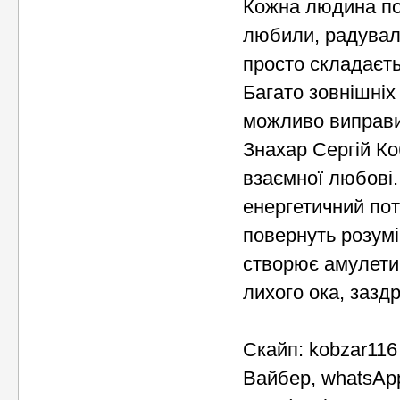
Кожна людина пот
любили, радували
просто складаєть
Багато зовнішніх
можливо виправи
Знахар Сергій К
взаємної любові.
енергетичний пот
повернуть розумі
створює амулети і
лихого ока, заздр
Скайп: kobzar116
Вайбер, whatsAp