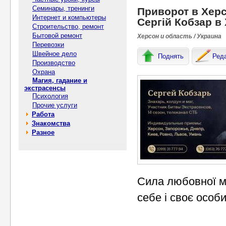
Семинары, тренинги
Приворот в Херс
Интернет и компьютеры
Сергій Кобзар в
Строительство, ремонт
Бытовой ремонт
Херсон и область / Украина
Перевозки
Швейное дело
Поднять
Ред
Производство
Охрана
Магия, гадание и
экстрасенсы
Психология
Прочие услуги
Работа
Знакомства
Разное
Сила любовної ма
себе і своє особи