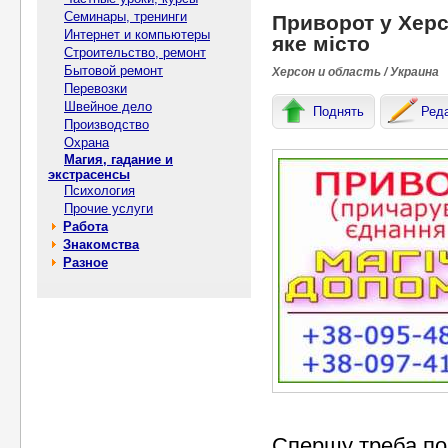
Семинары, тренинги
Приворот у Херс
Интернет и компьютеры
яке місто
Строительство, ремонт
Бытовой ремонт
Херсон и область / Украина
Перевозки
Швейное дело
Поднять
Ред
Производство
Охрана
Магия, гадание и
экстрасенсы
Психология
Прочие услуги
Работа
Знакомства
Разное
Спершу треба пог