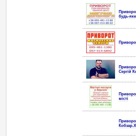
Приворо
будь-яке
Приворот
Приворот
Сергій К
Приворот
місті
Приворот
Кобзар.