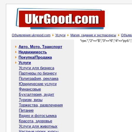
Объявления ukrgood.com
Услуги
Магия, гадание и экстрасенсы
Объявл
"грн.","2"=>"$","3"=>"€","4"=>"руб.",
Авто. Мото. Транспорт
Недвижимость
Покупка/Продажа
Услуги
Услуги для бизнеса
Партнеры по бизнесу
Полиграфия, реклама
Юридические услуги
Финансовые
Бухгалтерия, аудит
Туризм, визы
Торжества, развлечения
Питание
Видео и фотосъемка
Красота, здоровье
Услуги для животных
Частные уроки, курсы