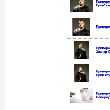
Приворот
Прив"яз
Приворот
Приворот
Знахар С
Приворот
Прив'язу
Приворот
Повернут