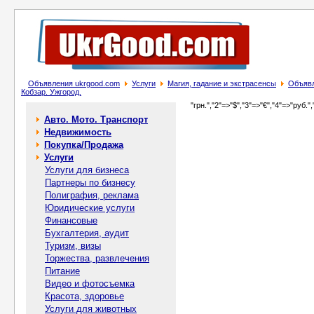
Объявления ukrgood.com
Услуги
Магия, гадание и экстрасенсы
Объявл
Кобзар. Ужгород.
"грн.","2"=>"$","3"=>"€","4"=>"руб.",
Авто. Мото. Транспорт
Недвижимость
Покупка/Продажа
Услуги
Услуги для бизнеса
Партнеры по бизнесу
Полиграфия, реклама
Юридические услуги
Финансовые
Бухгалтерия, аудит
Туризм, визы
Торжества, развлечения
Питание
Видео и фотосъемка
Красота, здоровье
Услуги для животных