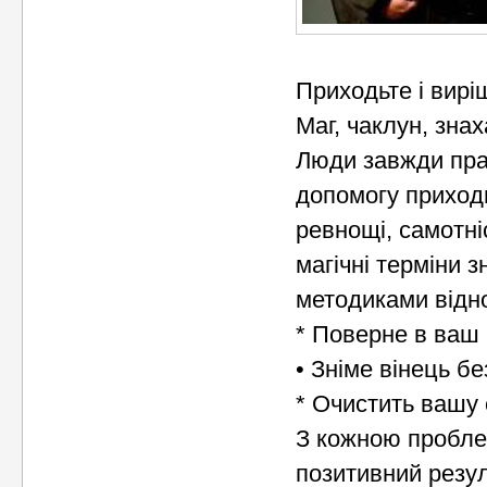
Приходьте і вирі
Маг, чаклун, зна
Люди завжди праг
допомогу приходи
ревнощі, самотні
магічні терміни 
методиками відн
* Поверне в ваш 
• Зніме вінець б
* Очистить вашу 
З кожною пробле
позитивний резул