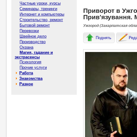
Частные уроки, курсы
Семинары, тренинги
Приворот в Ужго
Интернет и компьютеры
Прив'язування. 
Строительство, ремонт
Бытовой ремонт
Ужгород (Закарпатская обла
Перевозки
Швейное дело
Поднять
Ред
Производство
Охрана
Магия, гадание и
экстрасенсы
Психология
Прочие услуги
Работа
Знакомства
Разное