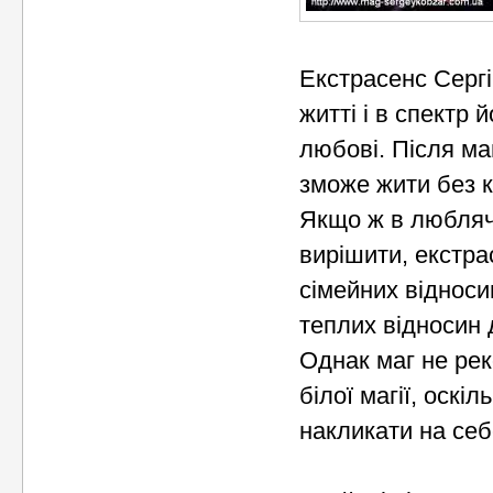
Екстрасенс Серг
житті і в спектр
любові. Після ма
зможе жити без к
Якщо ж в люблячі
вирішити, екстра
сімейних відноси
теплих відносин 
Однак маг не рек
білої магії, оск
накликати на себ