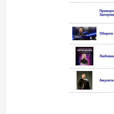
Приворот
Запоріж
Обереги 
Любовна 
Амулети 