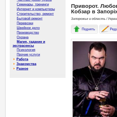
Семинары, тренинги
Приворот. Любов
Интернет и компьютеры
Кобзар в Запорі
Строительство, ремонт
Бытовой ремонт
Запорожье и область / Укра
Перевозки
Швейное дело
Поднять
Ред
Производство
Охрана
Магия, гадание и
экстрасенсы
Психология
Прочие услуги
Работа
Знакомства
Разное