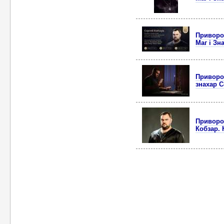
Приворот
Маг і Зн
Приворот
знахар С
Приворот
Кобзар. 