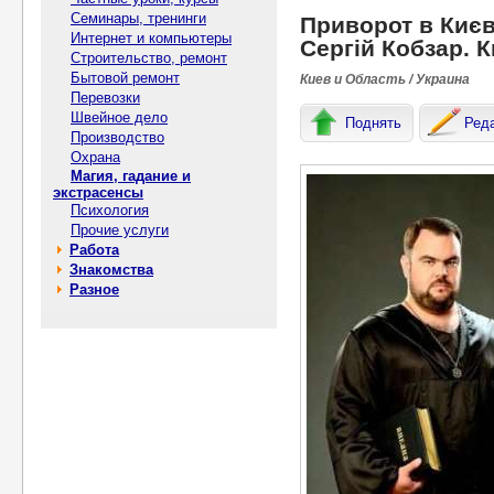
Семинары, тренинги
Приворот в Києві
Интернет и компьютеры
Сергій Кобзар. К
Строительство, ремонт
Бытовой ремонт
Киев и Область / Украина
Перевозки
Швейное дело
Поднять
Ред
Производство
Охрана
Магия, гадание и
экстрасенсы
Психология
Прочие услуги
Работа
Знакомства
Разное