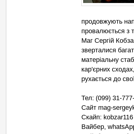
продовжують нап
провалюється з т
Маг Сергій Кобза
зверталися багат
матеріальну стаб
кар'єрних сходах
рухається до свої
Тел: (099) 31-777
Сайт mag-sergey
Скайп: kobzar116
Вайбер, whatsAp