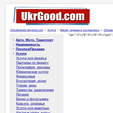
Объявления ukrgood.com
Услуги
Магия, гадание и экстрасенсы
Объявле
"грн.","2"=>"$","3"=>"€","4"=>"руб.",
Авто. Мото. Транспорт
Недвижимость
Покупка/Продажа
Услуги
Услуги для бизнеса
Партнеры по бизнесу
Полиграфия, реклама
Юридические услуги
Финансовые
Бухгалтерия, аудит
Туризм, визы
Торжества, развлечения
Питание
Видео и фотосъемка
Красота, здоровье
Услуги для животных
Частные уроки, курсы