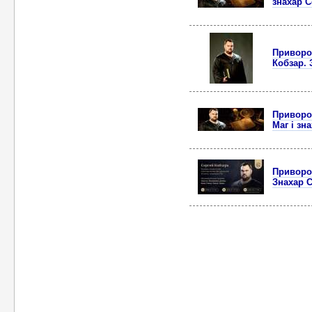
знахар С
Приворот
Кобзар. 
Приворот
Маг і зн
Приворот
Знахар С