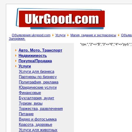
Объявления ukrgood.com
Услуги
Магия, гадание и экстрасенсы
Объявл
Запоріжжя.
"грн.","2"=>"$","3"=>"€","4"=>"руб.",
Авто. Мото. Транспорт
Недвижимость
Покупка/Продажа
Услуги
Услуги для бизнеса
Партнеры по бизнесу
Полиграфия, реклама
Юридические услуги
Финансовые
Бухгалтерия, аудит
Туризм, визы
Торжества, развлечения
Питание
Видео и фотосъемка
Красота, здоровье
Услуги для животных