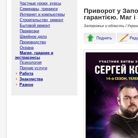
Частные уроки, курсы
Семинары, тренинги
Приворот у Запо
Интернет и компьютеры
гарантією. Маг і
Строительство, ремонт
Бытовой ремонт
Запорожье и область / Укра
Перевозки
Швейное дело
Поднять
Ред
Производство
Охрана
Магия, гадание и
экстрасенсы
Психология
Прочие услуги
Работа
Знакомства
Разное