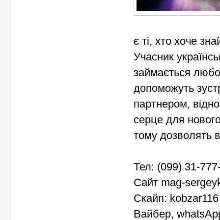
є ті, хто хоче зн
Учасник українсь
займається любов
допоможуть зустр
партнером, відно
серце для нового
тому дозволять в
Тел: (099) 31-777
Сайт mag-sergey
Скайп: kobzar116
Вайбер, whatsAp