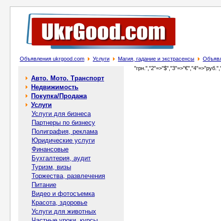
Объявления ukrgood.com
Услуги
Магия, гадание и экстрасенсы
Объявл
"грн.","2"=>"$","3"=>"€","4"=>"руб.",
Авто. Мото. Транспорт
Недвижимость
Покупка/Продажа
Услуги
Услуги для бизнеса
Партнеры по бизнесу
Полиграфия, реклама
Юридические услуги
Финансовые
Бухгалтерия, аудит
Туризм, визы
Торжества, развлечения
Питание
Видео и фотосъемка
Красота, здоровье
Услуги для животных
Частные уроки, курсы