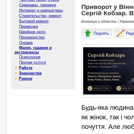
Семинары, тренинги
Приворот у Вінн
Интернет и компьютеры
Сергій Кобзар. В
Строительство, ремонт
Бытовой ремонт
Винница и область / Украина
Перевозки
Швейное дело
Поднять
Ред
Производство
Охрана
Магия, гадание и
экстрасенсы
Психология
Прочие услуги
Работа
Знакомства
Разное
Будь-яка людина 
як жінок, так і ч
почуття. Але люб