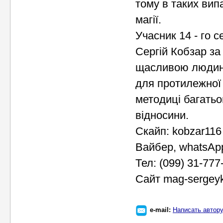
тому в таких ви
магії.
Учасник 14 - го с
Сергій Кобзар за
щасливою людино
для протилежної 
методиці багать
відносини.
Скайп: kobzar116
Вайбер, whatsAp
Тел: (099) 31-777
Сайт mag-sergey
e-mail:
Написать автор