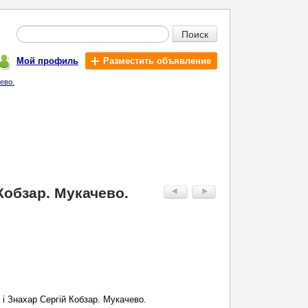
Поиск
Мой профиль
Разместить объявление
ево.
Кобзар. Мукачево.
 і Знахар Сергій Кобзар. Мукачево.