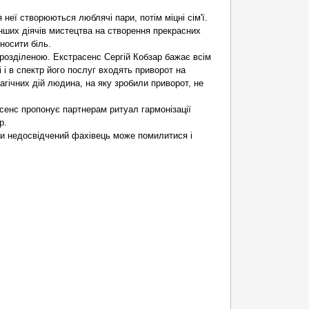
неї створюються люблячі пари, потім міцні сім'ї.
інших діячів мистецтва на створення прекрасних
носити біль.
розділеною. Екстрасенс Сергій Кобзар бажає всім
і в спектр його послуг входять приворот на
агічних дій людина, на яку зробили приворот, не
асенс пропонує партнерам ритуал гармонізації
р.
ьки недосвідчений фахівець може помилитися і