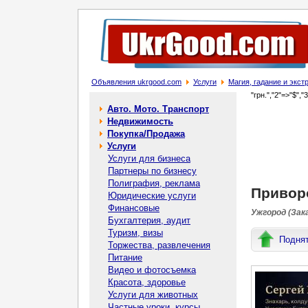
Объявления ukrgood.com
Услуги
Магия, гадание и экс
"грн.","2"=>"$","
Авто. Мото. Транспорт
Недвижимость
Покупка/Продажа
Услуги
Услуги для бизнеса
Партнеры по бизнесу
Полиграфия, реклама
Приворо
Юридические услуги
Финансовые
Ужгород (Зак
Бухгалтерия, аудит
Туризм, визы
Подня
Торжества, развлечения
Питание
Видео и фотосъемка
Красота, здоровье
Услуги для животных
Частные уроки, курсы