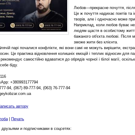
Любов—прекрасне почуття, після 
Це ж почуття надихає поетів та 
творів, але і одночасно може при
Наприклад, коли любов буває не
людям щастя в особистому житті 
бажаного об'єкта любові. Після м
зможе жити без клієнта.
лячій парі почалися конфлікти, які вони самі не можуть вирішити, екстр
осин. Це практика відновлення колишніх емоцій і теплих відносин для па
рекомендує самостійно вдаватися до обрядів чорної і білої магії, оскіл
себе біду.
r116
sApp: +380993177794
777-94, (067) 89-777-94, (063) 76-777-94
geykobzar.com.ua
аписать автору
лоба
|
Печать
 друзьями и подписчиками в соцсетях: