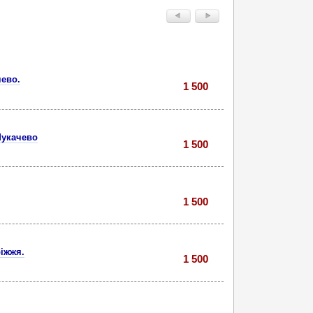
чево.
1 500
Мукачево
1 500
1 500
ріжжя.
1 500