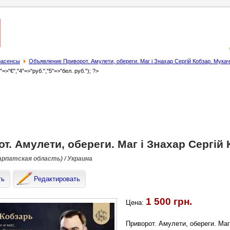
трасенсы
Объявление Приворот. Амулети, обереги. Маг і Знахар Сергій Кобзар. Мукач
3"=>"€","4"=>"руб.","5"=>"бел. руб."); ?>
т. Амулети, обереги. Маг і Знахар Сергій 
арпатская область) / Украина
ть
Редактировать
1 500 грн.
Цена:
Приворот. Амулети, обереги. Маг