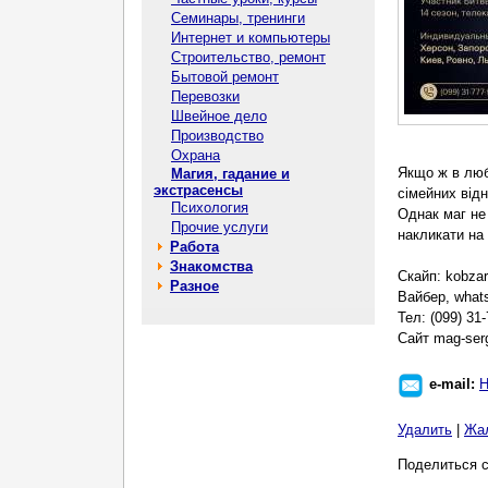
Семинары, тренинги
Интернет и компьютеры
Строительство, ремонт
Бытовой ремонт
Перевозки
Швейное дело
Производство
Охрана
Якщо ж в люб
Магия, гадание и
экстрасенсы
сімейних відн
Психология
Однак маг не 
Прочие услуги
накликати на 
Работа
Знакомства
Скайп: kobza
Разное
Вайбер, what
Тел: (099) 31-
Сайт mag-ser
e-mail:
Н
Удалить
|
Жа
Поделиться с