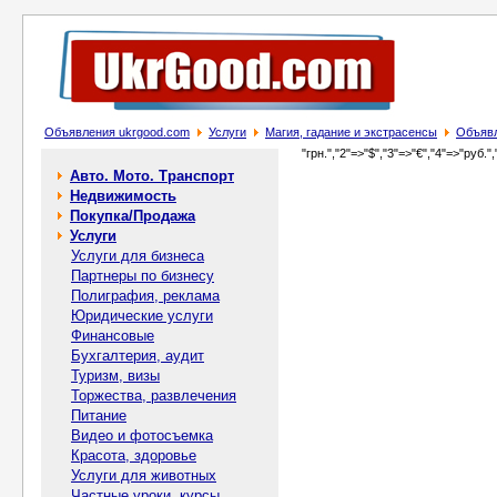
Объявления ukrgood.com
Услуги
Магия, гадание и экстрасенсы
Объявл
"грн.","2"=>"$","3"=>"€","4"=>"руб.",
Авто. Мото. Транспорт
Недвижимость
Покупка/Продажа
Услуги
Услуги для бизнеса
Партнеры по бизнесу
Полиграфия, реклама
Юридические услуги
Финансовые
Бухгалтерия, аудит
Туризм, визы
Торжества, развлечения
Питание
Видео и фотосъемка
Красота, здоровье
Услуги для животных
Частные уроки, курсы