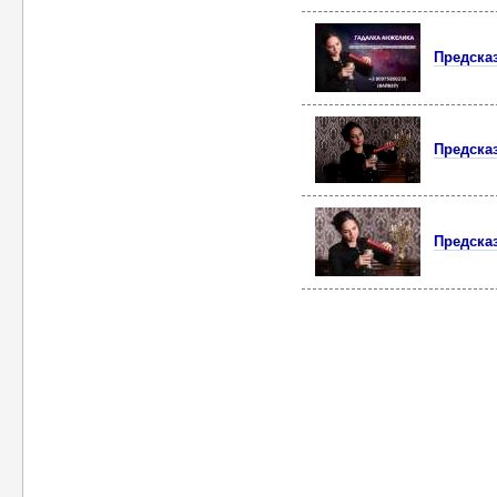
Предска
Предска
Предска