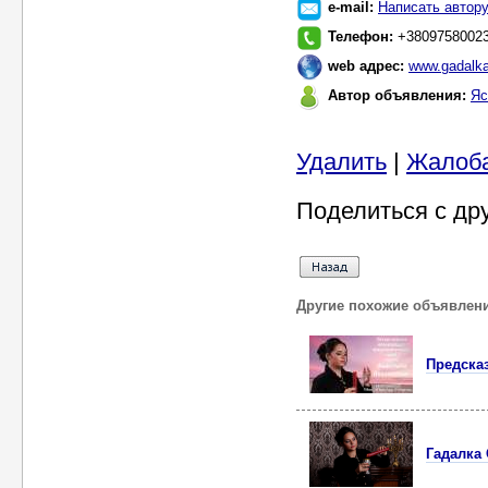
e-mail:
Написать автор
Телефон:
+3809758002
web адрес:
www.gadalka
Автор объявления:
Яс
Удалить
|
Жалоб
Поделиться с др
Другие похожие объявлен
Предска
Гадалка