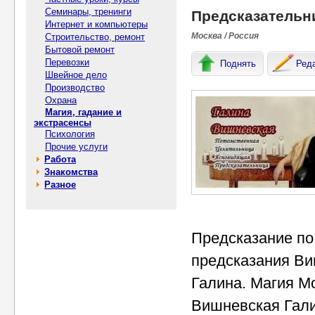
Семинары, тренинги
Предсказательн
Интернет и компьютеры
Москва / Россия
Строительство, ремонт
Бытовой ремонт
Перевозки
Поднять
Ред
Швейное дело
Производство
Охрана
Магия, гадание и
экстрасенсы
Психология
Прочие услуги
Работа
Знакомства
Разное
Предсказание по
предсказания Ви
Галина. Магия М
Вишневская Гали