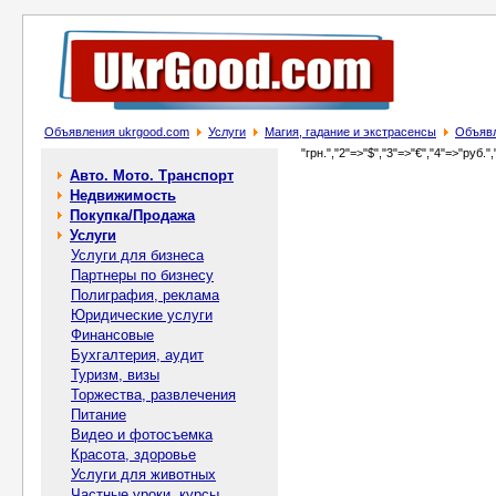
Объявления ukrgood.com
Услуги
Магия, гадание и экстрасенсы
Объявл
"грн.","2"=>"$","3"=>"€","4"=>"руб.",
Авто. Мото. Транспорт
Недвижимость
Покупка/Продажа
Услуги
Услуги для бизнеса
Партнеры по бизнесу
Полиграфия, реклама
Юридические услуги
Финансовые
Бухгалтерия, аудит
Туризм, визы
Торжества, развлечения
Питание
Видео и фотосъемка
Красота, здоровье
Услуги для животных
Частные уроки, курсы