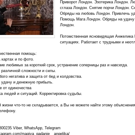
Приворот Лондон. Эзотерика Лондон. Л
сглаза Лондон. Снятие порчи Лондон. С
Обряды на любовь Лондон. Привлечь уд
Помощь Мага Лондон. Обряды на удачу
Лондон.
Потомственная ясновидящая Анжелика 
ситуациях. Работает с трудными и нео
чественная помощь:
 картах и по фото.
е любимых за короткий срок, устранение соперницы раз и навсегда.
различной сложности и силы.
ого негатива и защита от бед и колдовства.
 удачу и денежную прибыль.
е от одиночества
а людей и ситуаций. Корректировка судьбы.
̆ жизни что-то не складывается, а Вы не можете найти этому объяснения
елефону.
800235 Viber, WhatsApp, Telegram
stagram.com/magiya_gadanie__angelika/