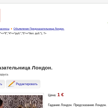
трасенсы
Объявление Предсказательница Лондон.
3"=>"€","4"=>"руб.","5"=>"бел. руб."); ?>
азательница Лондон.
ларусь
ть
Редактировать
1 €
Цена:
Гадание Лондон. Предсказание Лондон.