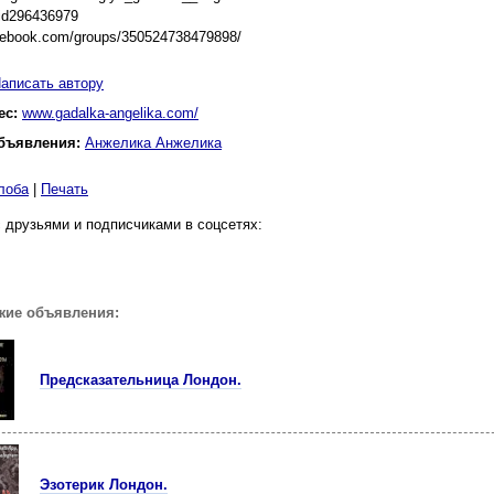
/id296436979
acebook.com/groups/350524738479898/
аписать автору
ес:
www.gadalka-angelika.com/
бъявления:
Анжелика Анжелика
лоба
|
Печать
 друзьями и подписчиками в соцсетях:
жие объявления:
Предсказательница Лондон.
Эзотерик Лондон.