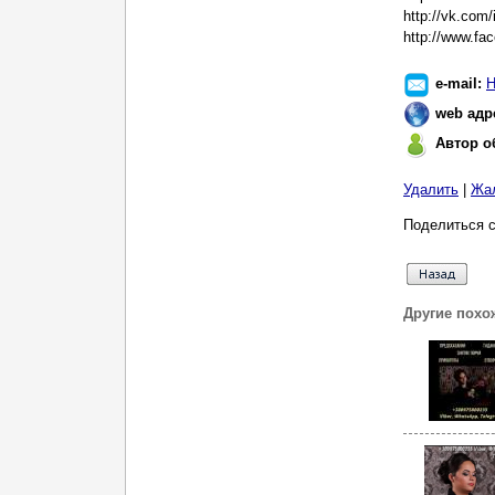
http://vk.com
http://www.f
e-mail:
Н
web адр
Автор о
Удалить
|
Жа
Поделиться с
Другие похо