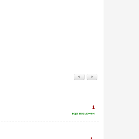
1
торг возможен