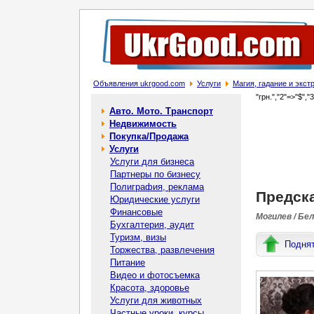
Объявления ukrgood.com
Услуги
Магия, гадание и экс
"грн.","2"=>"$","
Авто. Мото. Транспорт
Недвижимость
Покупка/Продажа
Услуги
Услуги для бизнеса
Партнеры по бизнесу
Полиграфия, реклама
Предск
Юридические услуги
Финансовые
Могилев / Бе
Бухгалтерия, аудит
Туризм, визы
Подня
Торжества, развлечения
Питание
Видео и фотосъемка
Красота, здоровье
Услуги для животных
Частные уроки, курсы