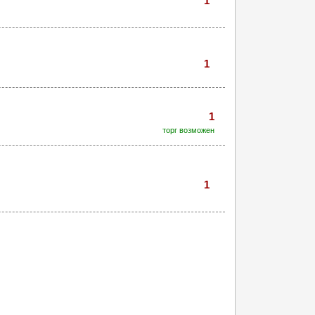
1
1
1
торг возможен
1