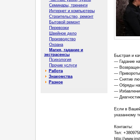
Семинары, тренинги
Интернет и компьютеры
Строительство, ремонт
Бытовой ремонт
Перевозки
Швейное дело
Производство
Охрана
Магия, гадание и
экстрасенсы
Быстрая и ка
Психология
— Гадание на
Прочие услуги
— Возвращени
Работа
— Привороты 
Знакомства
— Снятие люб
Разное
— Обряды на
— Избавлени
— Диагностик
Если в Вашеи
указанному т
Контакты:
Тел: +380975
http://www.in