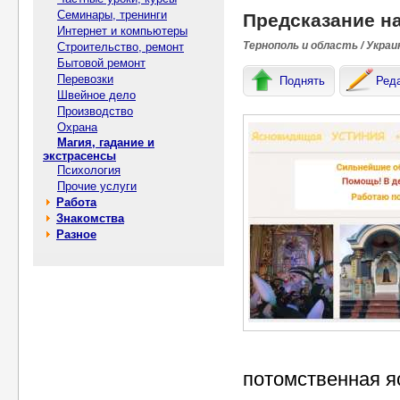
Семинары, тренинги
Предсказание н
Интернет и компьютеры
Тернополь и область / Украи
Строительство, ремонт
Бытовой ремонт
Перевозки
Поднять
Ред
Швейное дело
Производство
Охрана
Магия, гадание и
экстрасенсы
Психология
Прочие услуги
Работа
Знакомства
Разное
потомственная я