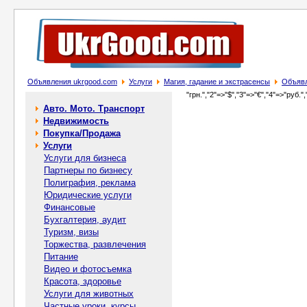
Объявления ukrgood.com
Услуги
Магия, гадание и экстрасенсы
Объявл
"грн.","2"=>"$","3"=>"€","4"=>"руб.",
Авто. Мото. Транспорт
Недвижимость
Покупка/Продажа
Услуги
Услуги для бизнеса
Партнеры по бизнесу
Полиграфия, реклама
Юридические услуги
Финансовые
Бухгалтерия, аудит
Туризм, визы
Торжества, развлечения
Питание
Видео и фотосъемка
Красота, здоровье
Услуги для животных
Частные уроки, курсы