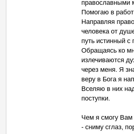
православными м
Помогаю в работе
Направляя право
человека от душ
путь истинный с
Обращаясь ко мн
излечиваются ду
через меня. Я з
веру в Бога я н
Вселяю в них на
поступки.
Чем я смогу Вам
- сниму сглаз, п