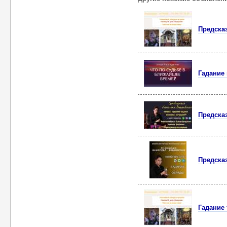
Предска
Гадание 
Предска
Предска
Гадание 