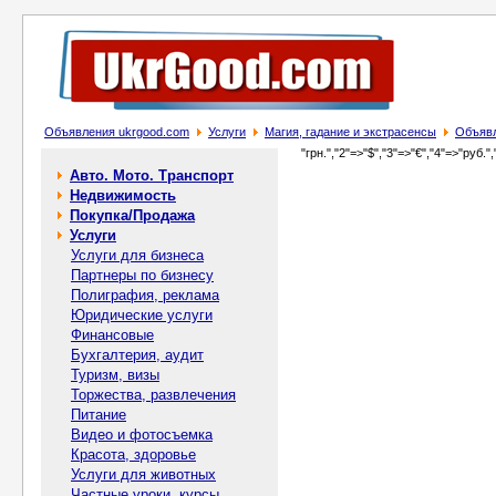
Объявления ukrgood.com
Услуги
Магия, гадание и экстрасенсы
Объявл
"грн.","2"=>"$","3"=>"€","4"=>"руб.",
Авто. Мото. Транспорт
Недвижимость
Покупка/Продажа
Услуги
Услуги для бизнеса
Партнеры по бизнесу
Полиграфия, реклама
Юридические услуги
Финансовые
Бухгалтерия, аудит
Туризм, визы
Торжества, развлечения
Питание
Видео и фотосъемка
Красота, здоровье
Услуги для животных
Частные уроки, курсы