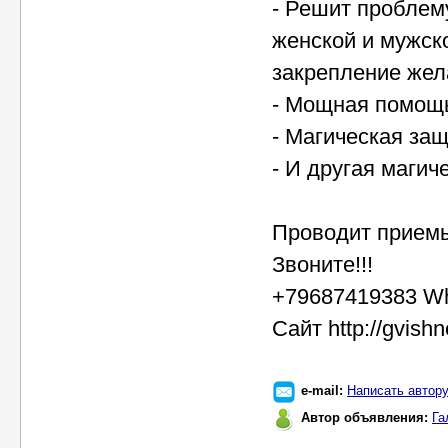
- Решит проблем
женской и мужск
закрепление жел
- Мощная помощь
- Магическая за
- И другая магич
Проводит приемы
Звоните!!!
+79687419383 Wh
Сайт http://gvishn
e-mail:
Написать автор
Автор объявления:
Га