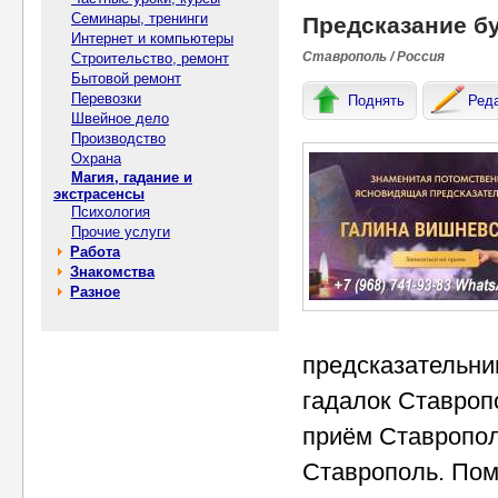
Семинары, тренинги
Предсказание б
Интернет и компьютеры
Ставрополь / Россия
Строительство, ремонт
Бытовой ремонт
Перевозки
Поднять
Ред
Швейное дело
Производство
Охрана
Магия, гадание и
экстрасенсы
Психология
Прочие услуги
Работа
Знакомства
Разное
предсказательни
гадалок Ставроп
приём Ставропол
Ставрополь. Пом