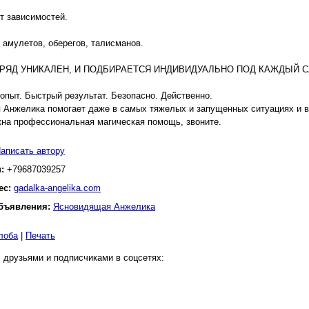
т зависимостей.
 амулетов, оберегов, талисманов.
РЯД УНИКАЛЕН, И ПОДБИРАЕТСЯ ИНДИВИДУАЛЬНО ПОД КАЖДЫЙ С
опыт. Быстрый результат. Безопасно. Действенно.
Анжелика помогает даже в самых тяжелых и запущенных ситуациях и вс
на профессиональная магическая помощь, звоните.
аписать автору
н:
+79687039257
ес:
gadalka-angelika.com
бъявления:
Ясновидящая Анжелика
лоба
|
Печать
 друзьями и подписчиками в соцсетях: