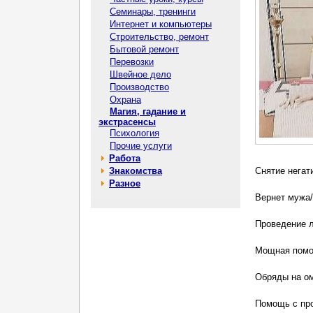
Семинары, тренинги
Интернет и компьютеры
Строительство, ремонт
Бытовой ремонт
Перевозки
Швейное дело
Производство
Охрана
Магия, гадание и
экстрасенсы
Психология
Прочие услуги
Работа
Знакомства
Снятие негати
Разное
Вернет мужа/
Проведение л
Мощная помощ
Обряды на о
Помощь с пр