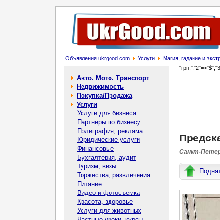
Объявления ukrgood.com
Услуги
Магия, гадание и экс
"грн.","2"=>"$","
Авто. Мото. Транспорт
Недвижимость
Покупка/Продажа
Услуги
Услуги для бизнеса
Партнеры по бизнесу
Полиграфия, реклама
Предска
Юридические услуги
Финансовые
Санкт-Петерб
Бухгалтерия, аудит
Туризм, визы
Подня
Торжества, развлечения
Питание
Видео и фотосъемка
Красота, здоровье
Услуги для животных
Частные уроки, курсы