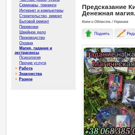
Семинары, тренинги
Предсказание К
Интернет и компьютеры
Денежная магия
Строительство, ремонт
Бытовой ремонт
Киев и Область / Украина
Перевозки
Швейное дело
Поднять
Ред
Производство
Охрана
Магия, гадание и
экстрасенсы
Психология
Прочие услуги
Работа
Знакомства
Разное