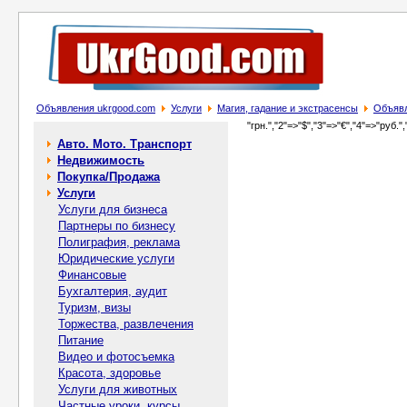
Объявления ukrgood.com
Услуги
Магия, гадание и экстрасенсы
Объявл
"грн.","2"=>"$","3"=>"€","4"=>"руб.",
Авто. Мото. Транспорт
Недвижимость
Покупка/Продажа
Услуги
Услуги для бизнеса
Партнеры по бизнесу
Полиграфия, реклама
Юридические услуги
Финансовые
Бухгалтерия, аудит
Туризм, визы
Торжества, развлечения
Питание
Видео и фотосъемка
Красота, здоровье
Услуги для животных
Частные уроки, курсы