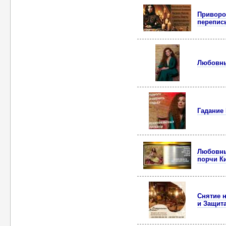
Приворот
перепис
Любовны
Гадание 
Любовны
порчи К
Снятие 
и Защита