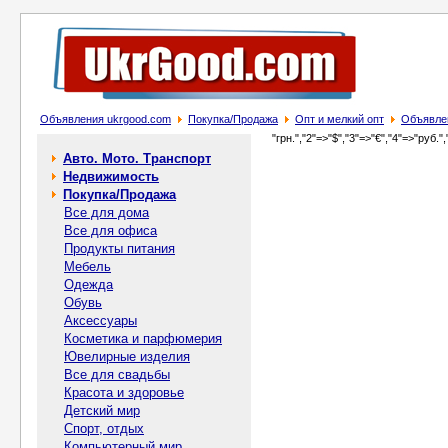
Объявления ukrgood.com
Покупка/Продажа
Опт и мелкий опт
Объявлен
"грн.","2"=>"$","3"=>"€","4"=>"руб.",
Авто. Мото. Транспорт
Недвижимость
Покупка/Продажа
Все для дома
Все для офиса
Продукты питания
Мебель
Одежда
Обувь
Аксессуары
Косметика и парфюмерия
Ювелирные изделия
Все для свадьбы
Красота и здоровье
Детский мир
Спорт, отдых
Компьютерный мир