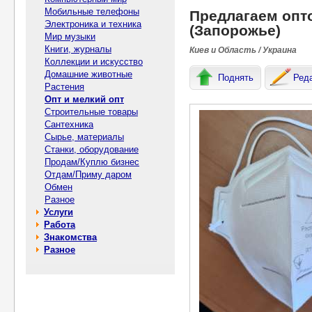
Мобильные телефоны
Предлагаем опт
Электроника и техника
(Запорожье)
Мир музыки
Книги, журналы
Киев и Область / Украина
Коллекции и искусство
Домашние животные
Поднять
Ред
Растения
Опт и мелкий опт
Строительные товары
Сантехника
Сырье, материалы
Станки, оборудование
Продам/Куплю бизнес
Отдам/Приму даром
Обмен
Разное
Услуги
Работа
Знакомства
Разное