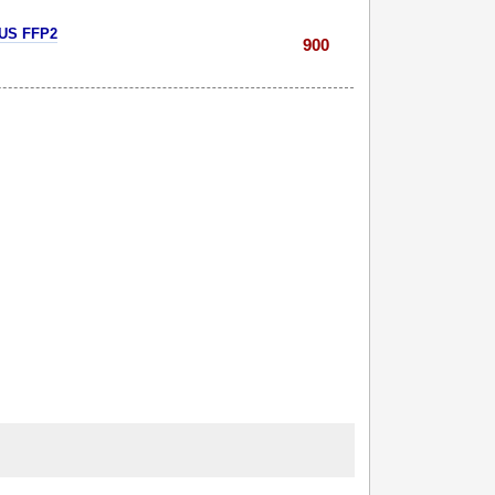
US FFP2
900