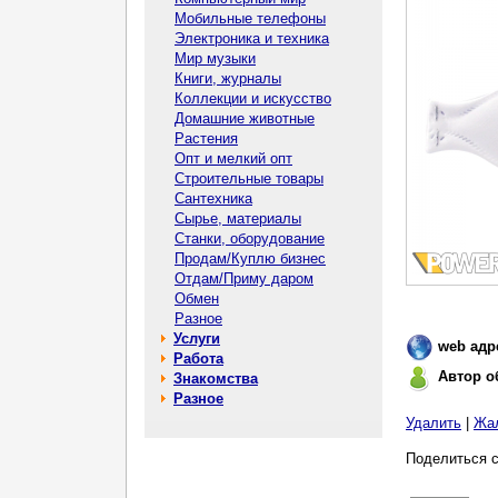
Мобильные телефоны
Электроника и техника
Мир музыки
Книги, журналы
Коллекции и искусство
Домашние животные
Растения
Опт и мелкий опт
Строительные товары
Сантехника
Сырье, материалы
Станки, оборудование
Продам/Куплю бизнес
Отдам/Приму даром
Обмен
Разное
Услуги
web адр
Работа
Автор о
Знакомства
Разное
Удалить
|
Жа
Поделиться с