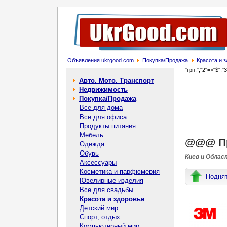
Объявления ukrgood.com
Покупка/Продажа
Красота и 
"грн.","2"=>"$","
Авто. Мото. Транспорт
Недвижимость
Покупка/Продажа
Все для дома
Все для офиса
Продукты питания
Мебель
@@@ Пр
Одежда
Обувь
Киев и Облас
Аксессуары
Косметика и парфюмерия
Подня
Ювелирные изделия
Все для свадьбы
Красота и здоровье
Детский мир
Спорт, отдых
Компьютерный мир