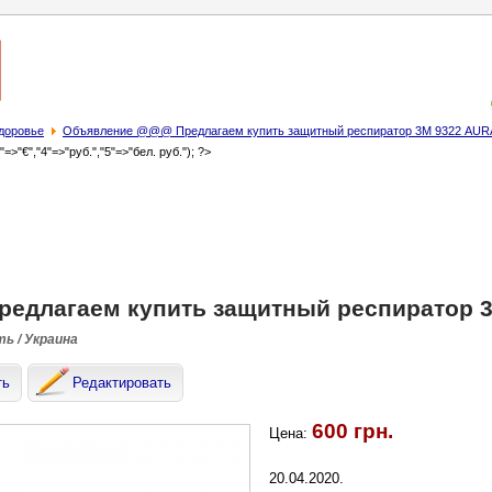
здоровье
Объявление @@@ Предлагаем купить защитный респиратор 3М 9322 AUR
3"=>"€","4"=>"руб.","5"=>"бел. руб."); ?>
едлагаем купить защитный респиратор 3
ть / Украина
ть
Редактировать
600 грн.
Цена:
20.04.2020.