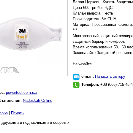
Белая Церковь. Купить Защитны
Цена 600 грн без НДС
Клапан выдоха = есть
Производитель 3м США
Mатериал Прессованная фильтра 
***
Многоразовый защитный респира
защитный барьер и комфорт.
Время использования 50…60 час
Заказывайте Защитный респират
Набирайте.
e-mail:
Написать автору
Телефон:
+38 (066)-715-45-4
ес:
powertool.com.ua/
бъявления:
Nadoskah Online
лоба
|
Печать
 друзьями и подписчиками в соцсетях: