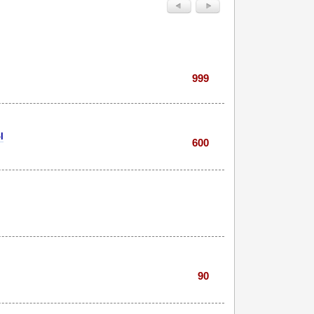
999
l
600
90