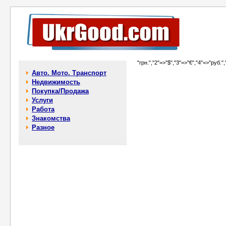
"грн.","2"=>"$","3"=>"€","4"=>"руб.",
Авто. Мото. Транспорт
Недвижимость
Покупка/Продажа
Услуги
Работа
Знакомства
Разное