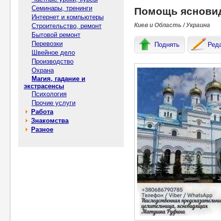
Семинары, тренинги
Помощь яснови
Интернет и компьютеры
Киев и Область / Украина
Строительство, ремонт
Бытовой ремонт
Перевозки
Поднять
Ред
Швейное дело
Производство
Охрана
Магия, гадание и
экстрасенсы
Психология
Прочие услуги
Работа
Знакомства
Разное