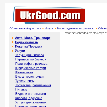
Объявления ukrgood.com
Услуги
Магия, гадание и экстрасенсы
Объявл
"грн.","2"=>"$","3"=>"€","4"=>"руб.",
Авто. Мото. Транспорт
Недвижимость
Покупка/Продажа
Услуги
Услуги для бизнеса
Партнеры по бизнесу
Полиграфия, реклама
Юридические услуги
Финансовые
Бухгалтерия, аудит
Туризм, визы
Торжества, развлечения
Питание
Видео и фотосъемка
Красота, здоровье
Услуги для животных
Частные уроки, курсы