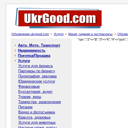
Объявления ukrgood.com
Услуги
Магия, гадание и экстрасенсы
Объявл
"грн.","2"=>"$","3"=>"€","4"=>"руб.",
Авто. Мото. Транспорт
Недвижимость
Покупка/Продажа
Услуги
Услуги для бизнеса
Партнеры по бизнесу
Полиграфия, реклама
Юридические услуги
Финансовые
Бухгалтерия, аудит
Туризм, визы
Торжества, развлечения
Питание
Видео и фотосъемка
Красота, здоровье
Услуги для животных
Частные уроки, курсы