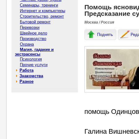
Семинары, тренинги
Помощь ясновид
Интернет и компьютеры
Предсказание с
Строительство, ремонт
Бытовой ремонт
Москва / Россия
Перевозки
Швейное дело
Поднять
Ред
Производство
Охрана
Магия, гадание и
экстрасенсы
Психология
Прочие услуги
Работа
Знакомства
Разное
помощь Одинцово
Галина Вишневск